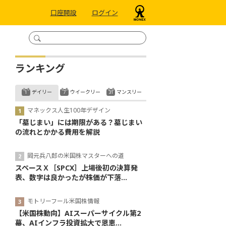
口座開設
ログイン
ランキング
デイリー
ウイークリー
マンスリー
マネックス人生100年デザイン
「墓じまい」には期限がある？墓じまい
の流れとかかる費用を解説
岡元兵八郎の米国株マスターへの道
スペースＸ［SPCX］上場後初の決算発
表、数字は良かったが株価が下落...
モトリーフール米国株情報
【米国株動向】AIスーパーサイクル第2
幕、AIインフラ投資拡大で恩恵...