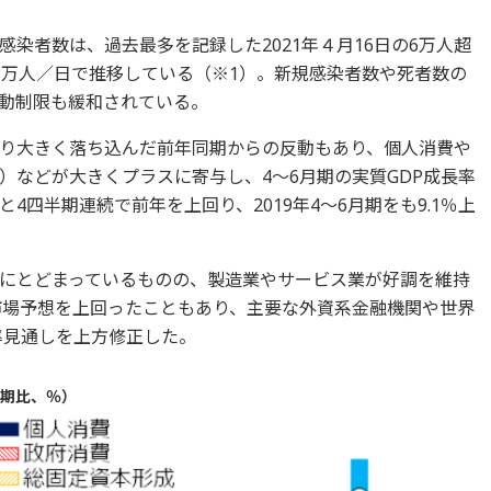
染者数は、過去最多を記録した2021年４月16日の6万人超
3万人／日で推移している（※1）。新規感染者数や死者数の
動制限も緩和されている。
り大きく落ち込んだ前年同期からの反動もあり、個人消費や
）などが大きくプラスに寄与し、4～6月期の実質GDP成長率
）と4四半期連続で前年を上回り、2019年4～6月期をも9.1％上
にとどまっているものの、製造業やサービス業が好調を維持
が市場予想を上回ったこともあり、主要な外資系金融機関や世界
率見通しを上方修正した。
同期比、％）