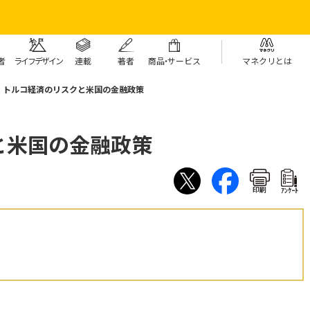
者
ライフデザイン
連載
著者
商
品・
サービス
マネクリとは
トルコ経済のリスクと米国の金融政策
と米国の金融政策
印刷
ｱﾝｹｰﾄ