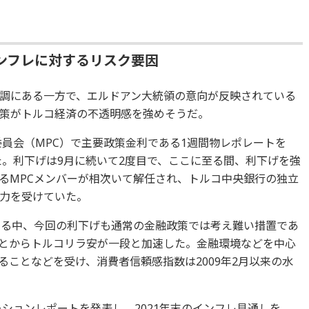
ンフレに対するリスク要因
調にある一方で、エルドアン大統領の意向が反映されている
策がトルコ経済の不透明感を強めそうだ。
委員会（MPC）で主要政策金利である1週間物レポレートを
た。利下げは9月に続いて2度目で、ここに至る間、利下げを強
るMPCメンバーが相次いて解任され、トルコ中央銀行の独立
力を受けていた。
せる中、今回の利下げも通常の金融政策では考え難い措置であ
とからトルコリラ安が一段と加速した。金融環境などを中心
ことなどを受け、消費者信頼感指数は2009年2月以来の水
ーションレポートを発表し、2021年末のインフレ見通しを