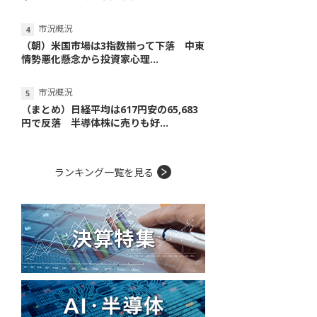
市況概況
（朝）米国市場は3指数揃って下落 中東
情勢悪化懸念から投資家心理...
市況概況
（まとめ）日経平均は617円安の65,683
円で反落 半導体株に売りも好...
ランキング一覧を見る