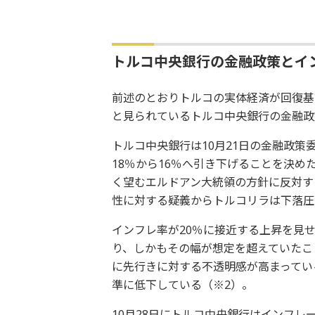
トルコ中央銀行の金融政策とイ
前述のとおりトルコの実体経済が回復基
と見られているトルコ中央銀行の金融政
トルコ中央銀行は10月21日の金融政策
18％から16％へ引き下げることを決め
く望むエルドアン大統領の方針に反対す
性に対する疑義からトルコリラは下落圧
インフレ率が20％に接近する上昇を見
り、しかもその幅が想定を超えていたこ
に先行きに対する不透明感が高まっている
準に低下している（※2）。
10月28日にトルコ中央銀行はインフレ