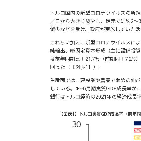
トルコ国内の新型コロナウイルスの新規感
／日から大きく減少し、足元では約2～
減少などを受け、政府が実施していた活
これらに加え、新型コロナウイルスによ
純輸出、総固定資本形成（主に設備投資
は前年同期比＋21.7％（前期同＋7.2%
回った（【図表1】）。
生産面では、建設業や農業で弱めの伸び
している。4～6月期実質GDP成長率
銀行はトルコ経済の2021年の経済成長
【図表1】トルコ実質GDP成長率（前年