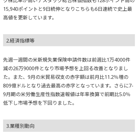
ク株比率が高いナスダック総合株価指数も128ポイント高の
15,940ポイントと9日続伸となりこちらも6日連続で史上最
高値を更新しています。
2.経済指標等
先週一週間の米新規失業保険申請件数は前週比1万4000件
減の26万9000件となり市場予想を上回る改善となりまし
た。また、9月の米貿易収支の赤字額は前月比11.2％増の
809億ドルとなり過去最高の赤字となっています。さらに7-
9月期の米労働生産性指数速報値は年率換算で前期比5.0％
低下し市場予想を下回りました。
3.業種別動向