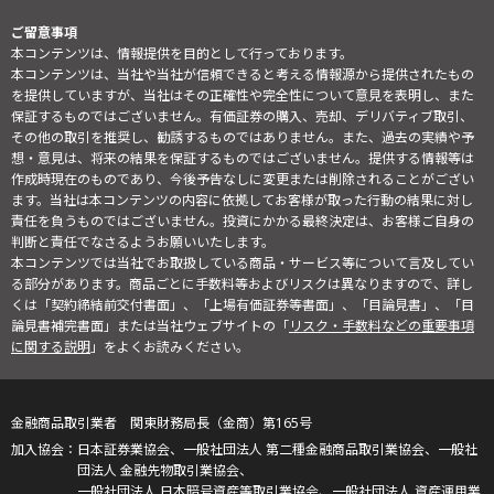
ご留意事項
本コンテンツは、情報提供を目的として行っております。
本コンテンツは、当社や当社が信頼できると考える情報源から提供されたもの
を提供していますが、当社はその正確性や完全性について意見を表明し、また
保証するものではございません。有価証券の購入、売却、デリバティブ取引、
その他の取引を推奨し、勧誘するものではありません。また、過去の実績や予
想・意見は、将来の結果を保証するものではございません。提供する情報等は
作成時現在のものであり、今後予告なしに変更または削除されることがござい
ます。当社は本コンテンツの内容に依拠してお客様が取った行動の結果に対し
責任を負うものではございません。投資にかかる最終決定は、お客様ご自身の
判断と責任でなさるようお願いいたします。
本コンテンツでは当社でお取扱している商品・サービス等について言及してい
る部分があります。商品ごとに手数料等およびリスクは異なりますので、詳し
くは「契約締結前交付書面」、「上場有価証券等書面」、「目論見書」、「目
論見書補完書面」または当社ウェブサイトの「
リスク・手数料などの重要事項
に関する説明
」をよくお読みください。
金融商品取引業者 関東財務局長（金商）第165号
日本証券業協会、一般社団法人 第二種金融商品取引業協会、一般社
団法人 金融先物取引業協会、
一般社団法人 日本暗号資産等取引業協会、一般社団法人 資産運用業