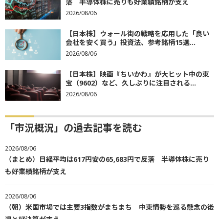
落 半導体株に売りも好業績銘柄が支え
2026/08/06
【日本株】ウォール街の戦略を応用した「良い
会社を安く買う」投資法、参考銘柄15選...
2026/08/06
【日本株】映画『ちいかわ』が大ヒット中の東
宝（9602）など、久しぶりに注目される...
2026/08/06
「市況概況」の過去記事を読む
2026/08/06
（まとめ）日経平均は617円安の65,683円で反落 半導体株に売り
も好業績銘柄が支え
2026/08/06
（朝）米国市場では主要3指数がまちまち 中東情勢を巡る懸念の後