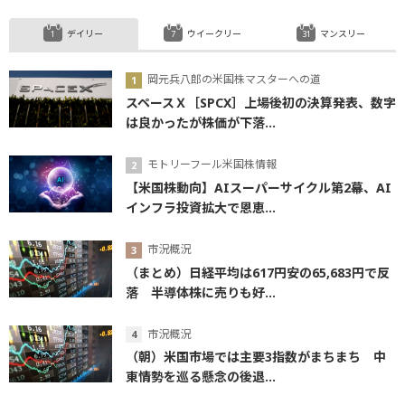
デイリー
ウイークリー
マンスリー
岡元兵八郎の米国株マスターへの道
スペースＸ［SPCX］上場後初の決算発表、数字
は良かったが株価が下落...
モトリーフール米国株情報
【米国株動向】AIスーパーサイクル第2幕、AI
インフラ投資拡大で恩恵...
市況概況
（まとめ）日経平均は617円安の65,683円で反
落 半導体株に売りも好...
市況概況
（朝）米国市場では主要3指数がまちまち 中
東情勢を巡る懸念の後退...