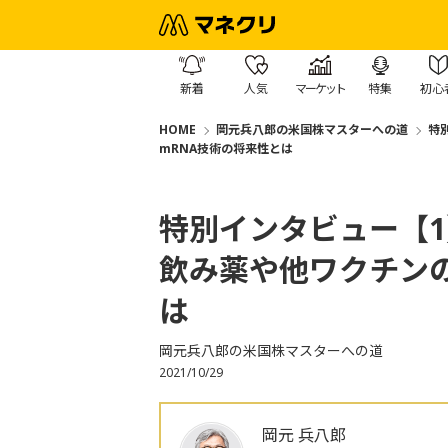
新着
人気
マーケット
特集
初心
HOME
岡元兵八郎の米国株マスターへの道
特
mRNA技術の将来性とは
特別インタビュー【1
飲み薬や他ワクチン
は
岡元兵八郎の米国株マスターへの道
2021/10/29
岡元 兵八郎