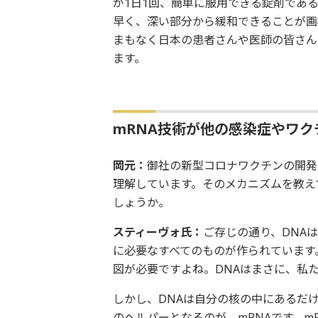
が1日1回、簡単に服用できる錠剤であ
早く、深い部分から緩和できることが画
まもなく日本の患者さんや医師の皆さん
ます。
mRNA技術が他の感染症やワ
岡元：
御社の新型コロナワクチンの開発
理解しています。そのメカニズムを教え
しょうか。
スティーヴォ氏：
ご存じの通り、DNA
に必要なすべてのものが作られています
図が必要ですよね。DNAはまさに、私
しかし、DNAは自分の核の中にあるだ
のヘルパーとなるのが、mRNAです。m