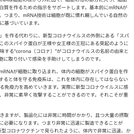
白質を作るための指示をサポートします。基本的にmRNAが
。つまり、mRNA技術は細胞が既に慣れ親しんでいる自然の
に基づいています。
」を作る代わりに、新型コロナウイルスの外側にある「スパ
このスパイク蛋白が王様や女王様の王冠にある突起のように
する“corona（コロナ）”がコロナウイルスの名前の由来と
胞に取り付いて感染を手助けしてしまうのです。
、mRNAが細胞に取り込まれ、体内の細胞がスパイク蛋白を作
すると体を守る免疫系は、これを体内に存在してはならない
る免疫力を高めていきます。実際に新型コロナウイルスに感
、非常に素早く攻撃することができるのです。それこそが重
きますが、製品化には非常に時間がかかり、且つ大量の摂取
に必要になります。つまり非常に迅速に製造できることが
て新型コロナワクチンで見られたように、体内で非常に迅速、か