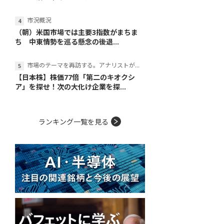
市況概況
（朝）米国市場では主要3指数がまちま
ち 中東情勢を巡る懸念の後退...
市場のテーマを再訪する。アナリストが読み解くテーマの本質
【日本株】株価77倍「第二のキオクシ
ア」を探せ！次の大化け企業を探...
ランキング一覧を見る