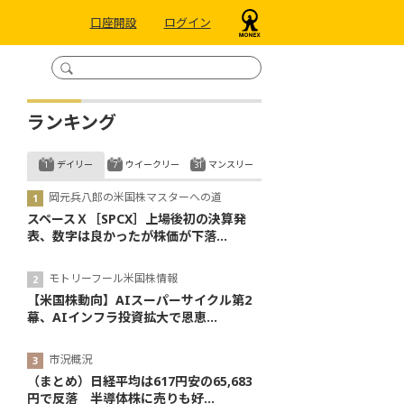
口座開設
ログイン
ランキング
デイリー
ウイークリー
マンスリー
岡元兵八郎の米国株マスターへの道
スペースＸ［SPCX］上場後初の決算発
表、数字は良かったが株価が下落...
モトリーフール米国株情報
【米国株動向】AIスーパーサイクル第2
幕、AIインフラ投資拡大で恩恵...
市況概況
（まとめ）日経平均は617円安の65,683
円で反落 半導体株に売りも好...