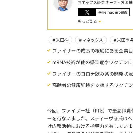
マネックス証券 チーフ・外国
@heihachiro888
もっと見る
米国株
マネックス
米国市
ファイザーの成長の根底にある企業
mRNA技術が他の感染症やワクチン
ファイザーのコロナ飲み薬の開発状
高齢者の健康維持を支援するワクチ
今回、ファイザー社（PFE）で最高IR
ーを行ないました。スティーヴォ氏はヘ
け広報活動における指導力を有していま