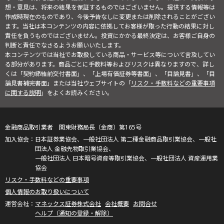
想・意見は、将来の結果を保証するものではございません。提供する情報等は
作成時現在のものであり、今後予告なしに変更または削除されることがござい
ます。当社は本コンテンツの内容に依拠してお客様が取った行動の結果に対し
責任を負うものではございません。投資にかかる最終決定は、お客様ご自身の
判断と責任でなさるようお願いいたします。
本コンテンツでは当社でお取扱している商品・サービス等について言及してい
る部分があります。商品ごとに手数料等およびリスクは異なりますので、詳し
くは「契約締結前交付書面」、「上場有価証券等書面」、「目論見書」、「目
論見書補完書面」または当社ウェブサイトの「
リスク・手数料などの重要事項
に関する説明
」をよくお読みください。
金融商品取引業者 関東財務局長（金商）第165号
日本証券業協会、一般社団法人 第二種金融商品取引業協会、一般社
団法人 金融先物取引業協会、
一般社団法人 日本暗号資産等取引業協会、一般社団法人 資産運用業
協会
リスク・手数料などの重要事項
個人情報のお取り扱いについて
マネックス証券株式会社
会社概要
お問合せ
ヘルプ（通知の登録・解除）