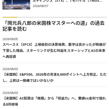
ルディングス［STX］、Tモバイル［TMUS...
2026/08/07
「岡元兵八郎の米国株マスターへの道」の過去
記事を読む
2026/08/05
スペースＸ［SPCX］上場後初の決算発表、数字は良かったが株価が
下落した理由。スターリンクが生む利益をスターシップとAIの未来
へ再投資
2026/08/03
【米国株】S&P500、2026年の年末8,000ポイントへ上方修正。ただ
し、上昇は一筋縄ではいかないか
2026/08/03
【米国株】AI投資は「規模」から「収益力」へ、業績vs金利で揺れ
る8月相場