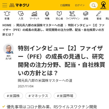
口座開設
ログイン
新着
人気
マーケット
特集
初心者
ライフデザイン
連載
著者
商
HOME
岡元兵八郎の米国株マスターへの道
特別インタビュー【2】ファ
イザー（PFE）の成長の見通し、研究開発の注力分野、配当・自社株買いの方
針とは？
特別インタビュー【2】ファイザ
ー（PFE）の成長の見通し、研究
岡元
兵八郎
開発の注力分野、配当・自社株買
いの方針とは？
岡元兵八郎の米国株マスターへの道
2021/11/04
米国株
マネックス
米国市場
優先事項はコロナ飲み薬、RSウイルスワクチン開発