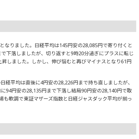
なりました。日経平均は145円安の28,085円で寄り付くと
3円まで下落しましたが、切り返すと9時20分過ぎにプラスに転じ
円まで上昇しました。しかし、伸び悩むと再びマイナスとなり61円
場の日経平均は直後に4円安の28,226円まで持ち直しましたが、
94円安の28,135円まで下落し結局90円安の28,140円で取
場も軟調で東証マザーズ指数と日経ジャスダック平均が揃っ