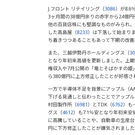
J.フロント リテイリング（
3086
）が8.
3ヶ月間の38億円余りの赤字から24
他の百貨店株にも堅調なものがみられ、
した高島屋（
8233
）は下落して始まり
ち着きつつあることもあって下期の改善
また、三越伊勢丹ホールディングス（
30
となり年初来高値を更新しました。上期
権収入や7月公開の「竜とそばかすの姫
ら380億円に上方修正したことが好感さ
一方で半導体不足を背景にアップル（AAPL
下げる見通しと伝わったことでアップル
村田製作所（
6981
）とTDK（
6762
）も
グス（
4612
）も7.1％安となり年初来
に高騰していることや、自動車の生産台数
円に下方修正したことが嫌気されました