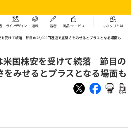
者
ライフデザイン
連載
著者
商
品・
サービス
マネクリとは
を受けて続落 節目の28,000円近辺で底堅さをみせるとプラスとなる場面も
は米国株安を受けて続落 節目の
底堅さをみせるとプラスとなる場面も
印刷
ｱﾝｹｰﾄ