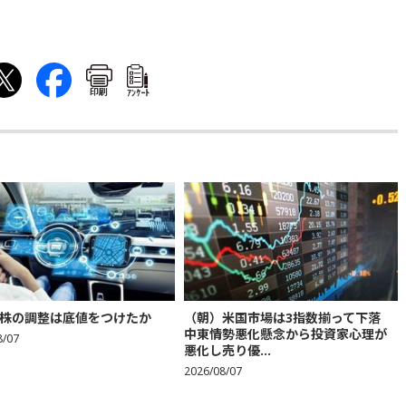
印刷
ｱﾝｹｰﾄ
株の調整は底値をつけたか
（朝）米国市場は3指数揃って下落
中東情勢悪化懸念から投資家心理が
8/07
悪化し売り優...
2026/08/07