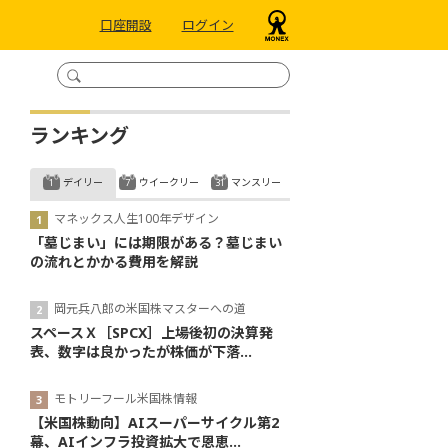
口座開設
ログイン
ランキング
デイリー
ウイークリー
マンスリー
マネックス人生100年デザイン
「墓じまい」には期限がある？墓じまい
の流れとかかる費用を解説
岡元兵八郎の米国株マスターへの道
スペースＸ［SPCX］上場後初の決算発
表、数字は良かったが株価が下落...
モトリーフール米国株情報
【米国株動向】AIスーパーサイクル第2
幕、AIインフラ投資拡大で恩恵...