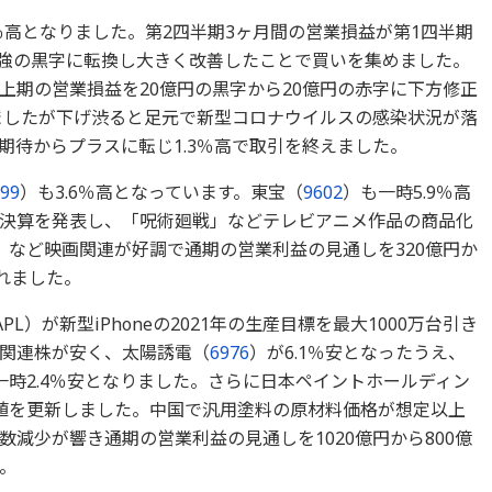
6％高となりました。第2四半期3ヶ月間の営業損益が第1四半期
億円強の黒字に転換し大きく改善したことで買いを集めました。
上期の営業損益を20億円の黒字から20億円の赤字に下方修正
ましたが下げ渋ると足元で新型コロナウイルスの感染状況が落
期待からプラスに転じ1.3％高で取引を終えました。
99
）も3.6％高となっています。東宝（
9602
）も一時5.9％高
決算を発表し、「呪術廻戦」などテレビアニメ作品の商品化
」など映画関連が好調で通期の営業利益の見通しを320億円か
れました。
）が新型iPhoneの2021年の生産目標を最大1000万台引き
関連株が安く、太陽誘電（
6976
）が6.1％安となったうえ、
一時2.4％安となりました。さらに日本ペイントホールディン
安値を更新しました。中国で汎用塗料の原材料価格が想定以上
減少が響き通期の営業利益の見通しを1020億円から800億
。