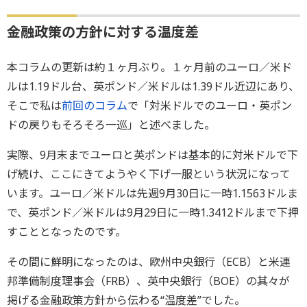
金融政策の方針に対する温度差
本コラムの更新は約１ヶ月ぶり。１ヶ月前のユーロ／米ド
ルは1.19ドル台、英ポンド／米ドルは1.39ドル近辺にあり、
そこで私は
前回のコラム
で「対米ドルでのユーロ・英ポン
ドの戻りもそろそろ一巡」と述べました。
実際、9月末までユーロと英ポンドは基本的に対米ドルで下
げ続け、ここにきてようやく下げ一服という状況になって
います。ユーロ／米ドルは先週9月30日に一時1.1563ドルま
で、英ポンド／米ドルは9月29日に一時1.3412ドルまで下押
すこととなったのです。
その間に鮮明になったのは、欧州中央銀行（ECB）と米連
邦準備制度理事会（FRB）、英中央銀行（BOE）の其々が
掲げる金融政策方針から伝わる“温度差”でした。