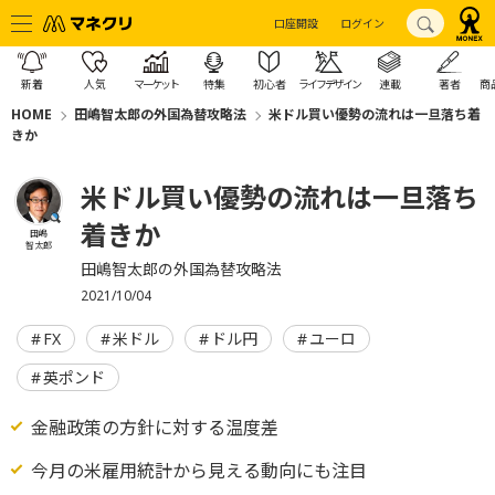
口座開設
ログイン
新着
人気
マーケット
特集
初心者
ライフデザイン
連載
著者
商
HOME
田嶋智太郎の外国為替攻略法
米ドル買い優勢の流れは一旦落ち着
きか
米ドル買い優勢の流れは一旦落ち
着きか
田嶋
智太郎
田嶋智太郎の外国為替攻略法
2021/10/04
FX
米ドル
ドル円
ユーロ
英ポンド
金融政策の方針に対する温度差
今月の米雇用統計から見える動向にも注目