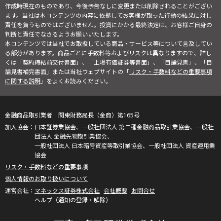
作成時現在のものであり、今後予告なしに変更または削除されることがござい
ます。当社は本コンテンツの内容に依拠してお客様が取った行動の結果に対し
責任を負うものではございません。投資にかかる最終決定は、お客様ご自身の
判断と責任でなさるようお願いいたします。
本コンテンツでは当社でお取扱している商品・サービス等について言及してい
る部分があります。商品ごとに手数料等およびリスクは異なりますので、詳し
くは「契約締結前交付書面」、「上場有価証券等書面」、「目論見書」、「目
論見書補完書面」または当社ウェブサイトの「
リスク・手数料などの重要事項
に関する説明
」をよくお読みください。
金融商品取引業者 関東財務局長（金商）第165号
日本証券業協会、一般社団法人 第二種金融商品取引業協会、一般社
団法人 金融先物取引業協会、
一般社団法人 日本暗号資産等取引業協会、一般社団法人 資産運用業
協会
リスク・手数料などの重要事項
個人情報のお取り扱いについて
マネックス証券株式会社
会社概要
お問合せ
ヘルプ（通知の登録・解除）