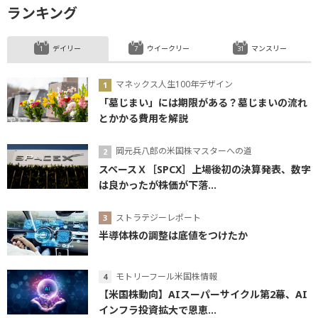
ランキング
デイリー
ウイークリー
マンスリー
マネックス人生100年デザイン
「墓じまい」には期限がある？墓じまいの流れ
とかかる費用を解説
岡元兵八郎の米国株マスターへの道
スペースＸ［SPCX］上場後初の決算発表、数字
は良かったが株価が下落...
ストラテジーレポート
半導体株の調整は底値をつけたか
モトリーフール米国株情報
【米国株動向】AIスーパーサイクル第2幕、AI
インフラ投資拡大で恩恵...