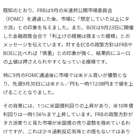
既知のとおり、FRBは9月の米連邦公開市場委員会
（FOMC）を通過した後、市場に「想定していた以上にタ
カ派」との印象を与えました。また、BOEは9月23日に開催
した金融政策会合で「利上げの根拠は強まった模様」との
メッセージを伝えています。対するECBの政策方針はFRBや
BOEに比べれば「慎重」との印象が強く、結果的にユーロ
の上値は押さえられやすくなっている模様です。
特に9月のFOMC通過後に市場では米ドル買いが優勢とな
り、先週9月30日には米ドル／円も一時112.08円まで値を上
げることとなりました。
その背景には、1つに米国債利回りの上昇があり、米10年債
利回りは一時1.56％まで上昇しています。FRBの政策方針が
タカ派寄りと見た市場が米国債の売り姿勢を強めているわ
けですが、これは少々過剰反応気味との感もないではあり