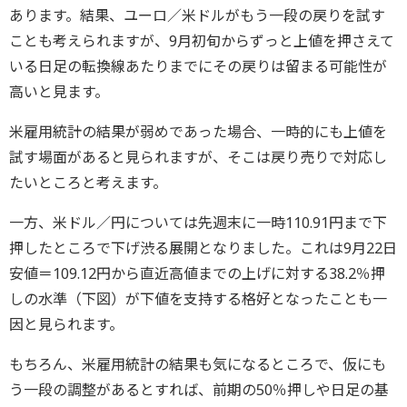
あります。結果、ユーロ／米ドルがもう一段の戻りを試す
ことも考えられますが、9月初旬からずっと上値を押さえて
いる日足の転換線あたりまでにその戻りは留まる可能性が
高いと見ます。
米雇用統計の結果が弱めであった場合、一時的にも上値を
試す場面があると見られますが、そこは戻り売りで対応し
たいところと考えます。
一方、米ドル／円については先週末に一時110.91円まで下
押したところで下げ渋る展開となりました。これは9月22日
安値＝109.12円から直近高値までの上げに対する38.2％押
しの水準（下図）が下値を支持する格好となったことも一
因と見られます。
もちろん、米雇用統計の結果も気になるところで、仮にも
う一段の調整があるとすれば、前期の50％押しや日足の基