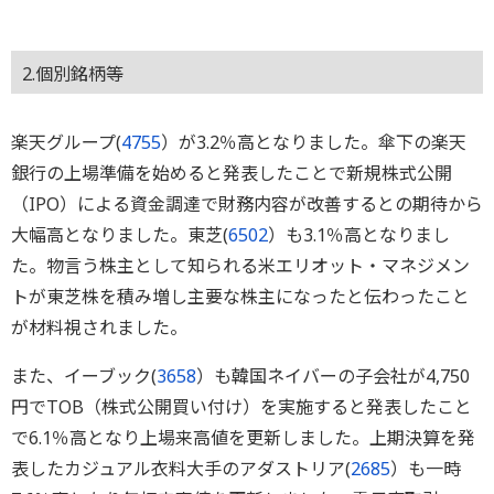
2.個別銘柄等
楽天グループ(
4755
）が3.2％高となりました。傘下の楽天
銀行の上場準備を始めると発表したことで新規株式公開
（IPO）による資金調達で財務内容が改善するとの期待から
大幅高となりました。東芝(
6502
）も3.1％高となりまし
た。物言う株主として知られる米エリオット・マネジメン
トが東芝株を積み増し主要な株主になったと伝わったこと
が材料視されました。
また、イーブック(
3658
）も韓国ネイバーの子会社が4,750
円でTOB（株式公開買い付け）を実施すると発表したこと
で6.1％高となり上場来高値を更新しました。上期決算を発
表したカジュアル衣料大手のアダストリア(
2685
）も一時