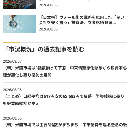
2026/08/06
【日本株】ウォール街の戦略を応用した「良い
会社を安く買う」投資法、参考銘柄15選...
2026/08/06
「市況概況」の過去記事を読む
2026/08/07
（朝）米国市場は3指数揃って下落 中東情勢悪化懸念から投資家心
理が悪化し売り優勢の展開
2026/08/06
（まとめ）日経平均は617円安の65,683円で反落 半導体株に売り
も好業績銘柄が支え
2026/08/06
（朝）米国市場では主要3指数がまちまち 中東情勢を巡る懸念の後