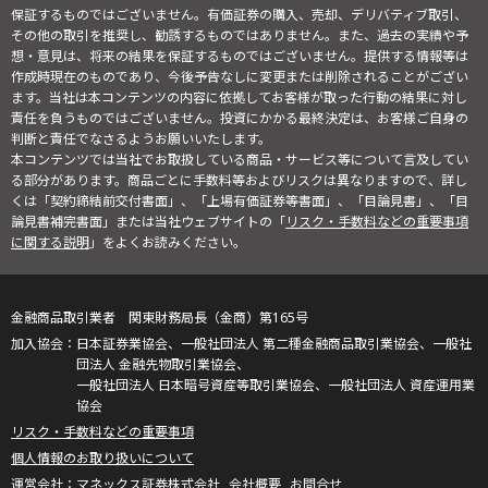
保証するものではございません。有価証券の購入、売却、デリバティブ取引、
その他の取引を推奨し、勧誘するものではありません。また、過去の実績や予
想・意見は、将来の結果を保証するものではございません。提供する情報等は
作成時現在のものであり、今後予告なしに変更または削除されることがござい
ます。当社は本コンテンツの内容に依拠してお客様が取った行動の結果に対し
責任を負うものではございません。投資にかかる最終決定は、お客様ご自身の
判断と責任でなさるようお願いいたします。
本コンテンツでは当社でお取扱している商品・サービス等について言及してい
る部分があります。商品ごとに手数料等およびリスクは異なりますので、詳し
くは「契約締結前交付書面」、「上場有価証券等書面」、「目論見書」、「目
論見書補完書面」または当社ウェブサイトの「
リスク・手数料などの重要事項
に関する説明
」をよくお読みください。
金融商品取引業者 関東財務局長（金商）第165号
日本証券業協会、一般社団法人 第二種金融商品取引業協会、一般社
団法人 金融先物取引業協会、
一般社団法人 日本暗号資産等取引業協会、一般社団法人 資産運用業
協会
リスク・手数料などの重要事項
個人情報のお取り扱いについて
マネックス証券株式会社
会社概要
お問合せ