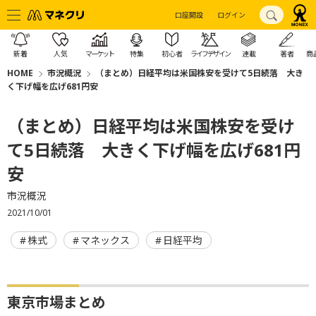
口座開設
ログイン
新着
人気
マーケット
特集
初心者
ライフデザイン
連載
著者
商
HOME
市況概況
（まとめ）日経平均は米国株安を受けて5日続落 大き
く下げ幅を広げ681円安
（まとめ）日経平均は米国株安を受け
て5日続落 大きく下げ幅を広げ681円
安
市況概況
2021/10/01
株式
マネックス
日経平均
東京市場まとめ