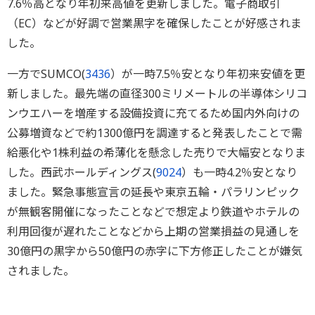
7.6％高となり年初来高値を更新しました。電子商取引
（EC）などが好調で営業黒字を確保したことが好感されま
した。
一方でSUMCO(
3436
）が一時7.5％安となり年初来安値を更
新しました。最先端の直径300ミリメートルの半導体シリコ
ンウエハーを増産する設備投資に充てるため国内外向けの
公募増資などで約1300億円を調達すると発表したことで需
給悪化や1株利益の希薄化を懸念した売りで大幅安となりま
した。西武ホールディングス(
9024
）も一時4.2％安となり
ました。緊急事態宣言の延長や東京五輪・パラリンピック
が無観客開催になったことなどで想定より鉄道やホテルの
利用回復が遅れたことなどから上期の営業損益の見通しを
30億円の黒字から50億円の赤字に下方修正したことが嫌気
されました。