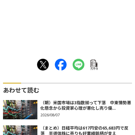
ｱﾝｹｰﾄ
あわせて読む
（朝）米国市場は3指数揃って下落 中東情勢悪
化懸念から投資家心理が悪化し売り優...
2026/08/07
（まとめ）日経平均は617円安の65,683円で反
落 半導体株に売りも好業績銘柄が支え