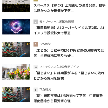
スペースＸ［SPCX］上場後初の決算発表、数字
は良かったが株価が下落...
モトリーフール米国株情報
【米国株動向】AIスーパーサイクル第2幕、AI
インフラ投資拡大で恩恵...
市況概況
（まとめ）日経平均は617円安の65,683円で反
落 半導体株に売りも好...
マネックス人生100年デザイン
「墓じまい」には期限がある？墓じまいの流れ
とかかる費用を解説
市況概況
（朝）米国市場は3指数揃って下落 中東情勢
悪化懸念から投資家心理...