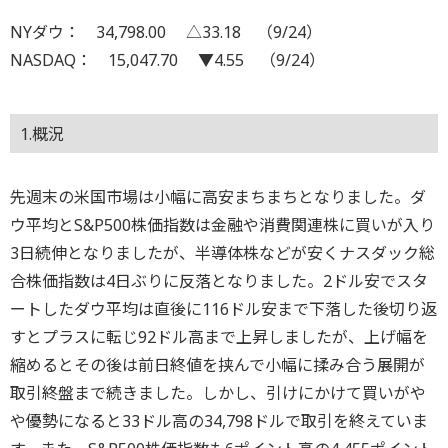
NYダウ： 34,798.00 △33.18 （9/24）
NASDAQ： 15,047.70 ▼4.55 （9/24）
1.概況
先週末の米国市場は小幅に高安まちまちとなりました。ダ
ウ平均とS&P500株価指数は金融や消費関連株に買いが入り
3日続伸となりましたが、半導体株などが安くナスダック総
合株価指数は4日ぶりに反落となりました。2ドル安でスタ
ートしたダウ平均は直後に116ドル安まで下落した後切り返
すとプラスに転じ92ドル高まで上昇しましたが、上げ幅を
縮めるとその後は前日終値を挟んで小幅に揉み合う展開が
取引終盤まで続きました。しかし、引けにかけて買いがや
や優勢になると33ドル高の34,798ドルで取引を終えていま