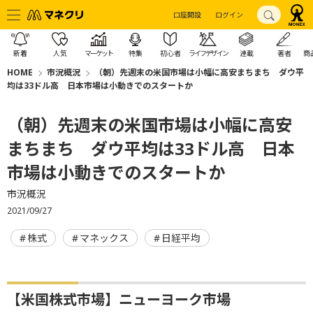
口座開設
ログイン
新着
人気
マーケット
特集
初心者
ライフデザイン
連載
著者
商
HOME
市況概況
（朝）先週末の米国市場は小幅に高安まちまち ダウ平
均は33ドル高 日本市場は小動きでのスタートか
（朝）先週末の米国市場は小幅に高安
まちまち ダウ平均は33ドル高 日本
市場は小動きでのスタートか
市況概況
2021/09/27
株式
マネックス
日経平均
【米国株式市場】ニューヨーク市場