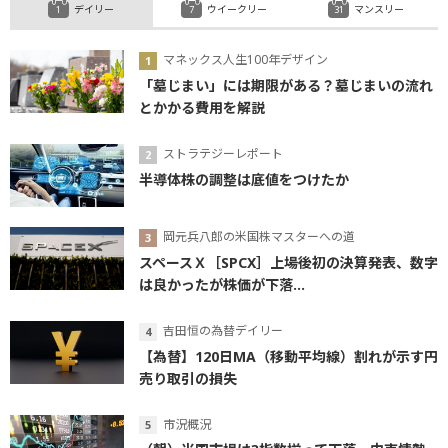
デイリー
ウイークリー
マンスリー
マネックス人生100年デザイン
「墓じまい」には期限がある？墓じまいの流れ
とかかる費用を解説
ストラテジーレポート
半導体株の調整は底値をつけたか
岡元兵八郎の米国株マスターへの道
スペースＸ［SPCX］上場後初の決算発表、数字
は良かったが株価が下落...
吉田恒の為替デイリー
【為替】120日MA（移動平均線）割れが示す円
売り取引の損失
市況概況