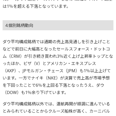
は1％を超える下落となっています。
4.個別銘柄動向
ダウ平均構成銘柄では通期の売上高見通しを引き上げこと
などで前日に大幅高となったセールスフォース・ドットコ
ム（CRM）が引き続き買われ3％近く上げ上昇率トップとな
ったほか、ビザ（V）とアメリカン・エキスプレス
（AXP）、JPモルガン・チェース（JPM）も1％以上上げて
います。一方でナイキ（NKE）が決算で売上高が市場予想
を下回ったことで6％を上回る下落となったうえ、ダウ
（DOW）も1％余り下げています。
ダウ平均構成銘柄以外では、運航再開が順調に進んでいる
とみられていることからクルーズ船株が高く、カーニバル