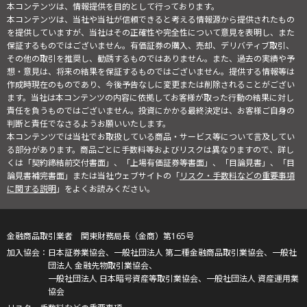
本コンテンツは、情報提供を目的として行っております。
本コンテンツは、当社や当社が信頼できると考える情報源から提供されたもの
を提供していますが、当社はその正確性や完全性について意見を表明し、また
保証するものではございません。有価証券の購入、売却、デリバティブ取引、
その他の取引を推奨し、勧誘するものではありません。また、過去の実績や予
想・意見は、将来の結果を保証するものではございません。提供する情報等は
作成時現在のものであり、今後予告なしに変更または削除されることがござい
ます。当社は本コンテンツの内容に依拠してお客様が取った行動の結果に対し
責任を負うものではございません。投資にかかる最終決定は、お客様ご自身の
判断と責任でなさるようお願いいたします。
本コンテンツでは当社でお取扱している商品・サービス等について言及してい
る部分があります。商品ごとに手数料等およびリスクは異なりますので、詳し
くは「契約締結前交付書面」、「上場有価証券等書面」、「目論見書」、「目
論見書補完書面」または当社ウェブサイトの「
リスク・手数料などの重要事項
に関する説明
」をよくお読みください。
金融商品取引業者 関東財務局長（金商）第165号
日本証券業協会、一般社団法人 第二種金融商品取引業協会、一般社
団法人 金融先物取引業協会、
一般社団法人 日本暗号資産等取引業協会、一般社団法人 資産運用業
協会