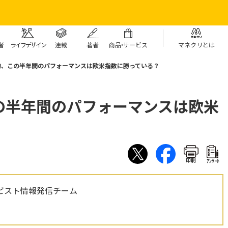
者
ライフデザイン
連載
著者
商
品・
サービス
マネクリとは
均、この半年間のパフォーマンスは欧米指数に勝っている？
の半年間のパフォーマンスは欧米
印刷
ｱﾝｹｰﾄ
ビスト情報発信チーム