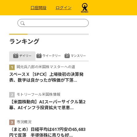
口座開設
ログイン
ランキング
デイリー
ウイークリー
マンスリー
岡元兵八郎の米国株マスターへの道
スペースＸ［SPCX］上場後初の決算発
表、数字は良かったが株価が下落...
モトリーフール米国株情報
【米国株動向】AIスーパーサイクル第2
幕、AIインフラ投資拡大で恩恵...
市況概況
（まとめ）日経平均は617円安の65,683
円で反落 半導体株に売りも好...