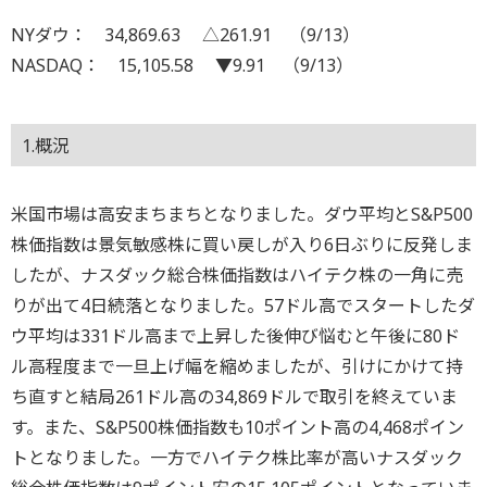
NYダウ： 34,869.63 △261.91 （9/13）
NASDAQ： 15,105.58 ▼9.91 （9/13）
1.概況
米国市場は高安まちまちとなりました。ダウ平均とS&P500
株価指数は景気敏感株に買い戻しが入り6日ぶりに反発しま
したが、ナスダック総合株価指数はハイテク株の一角に売
りが出て4日続落となりました。57ドル高でスタートしたダ
ウ平均は331ドル高まで上昇した後伸び悩むと午後に80ド
ル高程度まで一旦上げ幅を縮めましたが、引けにかけて持
ち直すと結局261ドル高の34,869ドルで取引を終えていま
す。また、S&P500株価指数も10ポイント高の4,468ポイン
トとなりました。一方でハイテク株比率が高いナスダック