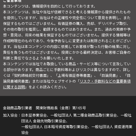
ご留意事項
本コンテンツは、情報提供を目的として行っております。
本コンテンツは、当社や当社が信頼できると考える情報源から提供されたもの
を提供していますが、当社はその正確性や完全性について意見を表明し、また
保証するものではございません。有価証券の購入、売却、デリバティブ取引、
その他の取引を推奨し、勧誘するものではありません。また、過去の実績や予
想・意見は、将来の結果を保証するものではございません。提供する情報等は
作成時現在のものであり、今後予告なしに変更または削除されることがござい
ます。当社は本コンテンツの内容に依拠してお客様が取った行動の結果に対し
責任を負うものではございません。投資にかかる最終決定は、お客様ご自身の
判断と責任でなさるようお願いいたします。
本コンテンツでは当社でお取扱している商品・サービス等について言及してい
る部分があります。商品ごとに手数料等およびリスクは異なりますので、詳し
くは「契約締結前交付書面」、「上場有価証券等書面」、「目論見書」、「目
論見書補完書面」または当社ウェブサイトの「
リスク・手数料などの重要事項
に関する説明
」をよくお読みください。
金融商品取引業者 関東財務局長（金商）第165号
日本証券業協会、一般社団法人 第二種金融商品取引業協会、一般社
団法人 金融先物取引業協会、
一般社団法人 日本暗号資産等取引業協会、一般社団法人 資産運用業
協会