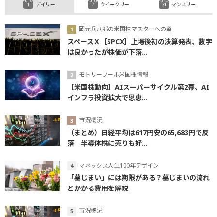
デイリー
ウイークリー
マンスリー
岡元兵八郎の米国株マスターへの道
スペースＸ［SPCX］上場後初の決算発表、数字
は良かったが株価が下落...
モトリーフール米国株情報
【米国株動向】AIスーパーサイクル第2幕、AI
インフラ投資拡大で恩恵...
市況概況
（まとめ）日経平均は617円安の65,683円で反
落 半導体株に売りも好...
マネックス人生100年デザイン
「墓じまい」には期限がある？墓じまいの流れ
とかかる費用を解説
市況概況