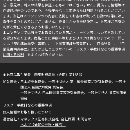
想・意見は、将来の結果を保証するものではございません。提供する情報等は
作成時現在のものであり、今後予告なしに変更または削除されることがござい
ます。当社は本コンテンツの内容に依拠してお客様が取った行動の結果に対し
責任を負うものではございません。投資にかかる最終決定は、お客様ご自身の
判断と責任でなさるようお願いいたします。
本コンテンツでは当社でお取扱している商品・サービス等について言及してい
る部分があります。商品ごとに手数料等およびリスクは異なりますので、詳し
くは「契約締結前交付書面」、「上場有価証券等書面」、「目論見書」、「目
論見書補完書面」または当社ウェブサイトの「
リスク・手数料などの重要事項
に関する説明
」をよくお読みください。
金融商品取引業者 関東財務局長（金商）第165号
日本証券業協会、一般社団法人 第二種金融商品取引業協会、一般社
団法人 金融先物取引業協会、
一般社団法人 日本暗号資産等取引業協会、一般社団法人 資産運用業
協会
リスク・手数料などの重要事項
個人情報のお取り扱いについて
マネックス証券株式会社
会社概要
お問合せ
ヘルプ（通知の登録・解除）