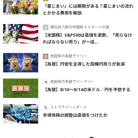
「墓じまい」には期限がある？墓じまいの流れ
とかかる費用を解説
岡元兵八郎の米国株マスターへの道
【米国株】S&P500は高値を更新、「売らなけ
ればならない売り」が一巡...
吉田恒の為替デイリー
【為替】円安を主導した投機円売りが急減
吉田恒の為替ウイークリー
【為替】8/10～8/14の米ドル／円を予想する
ストラテジーレポート
半導体株の調整は底値をつけたか