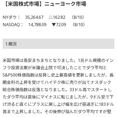
【米国株式市場】ニューヨーク市場
NYダウ： 35,264.67 △162.82 （8/10）
NASDAQ： 14,788.09 ▼72.09 （8/10）
1.概況
米国市場は高安まちまちとなりました。1兆ドル規模のイン
フラ投資法案が米議会上院で可決したことでダウ平均と
S&P500株価指数は反発し史上最高値を更新しましたが、長
期金利の上昇を受けてハイテク株に売りが出てナスダック
総合株価指数は反落となりました。33ドル高でスタートし
たダウ平均は直後にマイナスに転じましたが、9ドル安で下
げ渋ると直ぐにプラスに戻し上げ幅を広げ昼過ぎに183ドル
高まで上昇しました。その後伸び悩んだダウ平均ですが堅