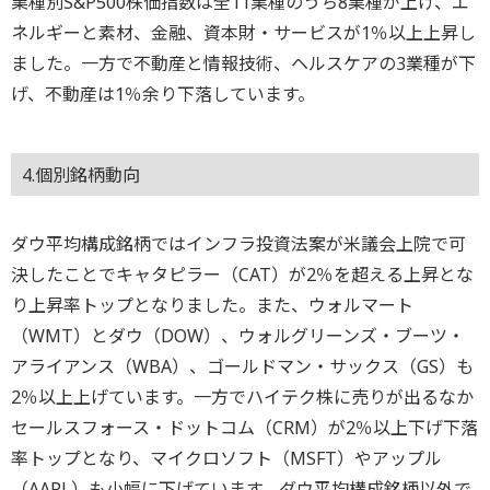
業種別S&P500株価指数は全11業種のうち8業種が上げ、エ
ネルギーと素材、金融、資本財・サービスが1％以上上昇し
ました。一方で不動産と情報技術、ヘルスケアの3業種が下
げ、不動産は1％余り下落しています。
4.個別銘柄動向
ダウ平均構成銘柄ではインフラ投資法案が米議会上院で可
決したことでキャタピラー（CAT）が2％を超える上昇とな
り上昇率トップとなりました。また、ウォルマート
（WMT）とダウ（DOW）、ウォルグリーンズ・ブーツ・
アライアンス（WBA）、ゴールドマン・サックス（GS）も
2％以上上げています。一方でハイテク株に売りが出るなか
セールスフォース・ドットコム（CRM）が2％以上下げ下落
率トップとなり、マイクロソフト（MSFT）やアップル
（AAPL）も小幅に下げています。ダウ平均構成銘柄以外で