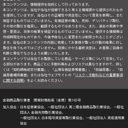
本コンテンツは、情報提供を目的として行っております。
本コンテンツは、当社や当社が信頼できると考える情報源から提供されたもの
を提供していますが、当社はその正確性や完全性について意見を表明し、また
保証するものではございません。有価証券の購入、売却、デリバティブ取引、
その他の取引を推奨し、勧誘するものではありません。また、過去の実績や予
想・意見は、将来の結果を保証するものではございません。提供する情報等は
作成時現在のものであり、今後予告なしに変更または削除されることがござい
ます。当社は本コンテンツの内容に依拠してお客様が取った行動の結果に対し
責任を負うものではございません。投資にかかる最終決定は、お客様ご自身の
判断と責任でなさるようお願いいたします。
本コンテンツでは当社でお取扱している商品・サービス等について言及してい
る部分があります。商品ごとに手数料等およびリスクは異なりますので、詳し
くは「契約締結前交付書面」、「上場有価証券等書面」、「目論見書」、「目
論見書補完書面」または当社ウェブサイトの「
リスク・手数料などの重要事項
に関する説明
」をよくお読みください。
金融商品取引業者 関東財務局長（金商）第165号
日本証券業協会、一般社団法人 第二種金融商品取引業協会、一般社
団法人 金融先物取引業協会、
一般社団法人 日本暗号資産等取引業協会、一般社団法人 資産運用業
協会