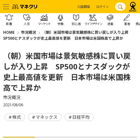
口座開設
ログイン
新着
人気
マーケット
特集
初心者
ライフデザイン
連載
著者
商
HOME
市況概況
（朝）米国市場は景気敏感株に買い戻しが入り上昇
SP500とナスダックが史上最高値を更新 日本市場は米国株高で上昇か
（朝）米国市場は景気敏感株に買い戻
しが入り上昇 SP500とナスダックが
史上最高値を更新 日本市場は米国株
高で上昇か
市況概況
2021/08/06
株式
マネックス
日経平均