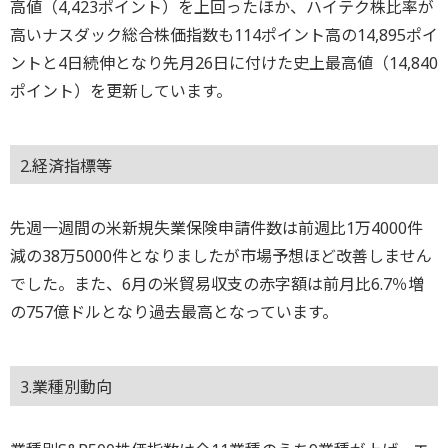
高値（4,423ポイント）を上回ったほか、ハイテク株比率が
高いナスダック総合株価指数も114ポイント高の14,895ポイ
ントと4日続伸となり先月26日に付けた史上最高値（14,840
ポイント）を更新しています。
2.経済指標等
先週一週間の米新規失業保険申請件数は前週比1万4000件
減の38万5000件となりましたが市場予想ほど改善しません
でした。また、6月の米貿易収支の赤字額は前月比6.7％増
の757億ドルとなり過去最高となっています。
3.業種別動向