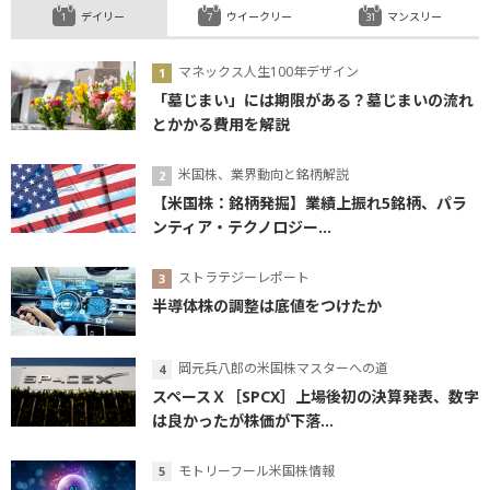
デイリー
ウイークリー
マンスリー
マネックス人生100年デザイン
「墓じまい」には期限がある？墓じまいの流れ
とかかる費用を解説
米国株、業界動向と銘柄解説
【米国株：銘柄発掘】業績上振れ5銘柄、パラ
ンティア・テクノロジー...
ストラテジーレポート
半導体株の調整は底値をつけたか
岡元兵八郎の米国株マスターへの道
スペースＸ［SPCX］上場後初の決算発表、数字
は良かったが株価が下落...
モトリーフール米国株情報