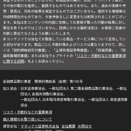
保証するものではございません。有価証券の購入、売却、デリバティブ取引、
その他の取引を推奨し、勧誘するものではありません。また、過去の実績や予
想・意見は、将来の結果を保証するものではございません。提供する情報等は
作成時現在のものであり、今後予告なしに変更または削除されることがござい
ます。当社は本コンテンツの内容に依拠してお客様が取った行動の結果に対し
責任を負うものではございません。投資にかかる最終決定は、お客様ご自身の
判断と責任でなさるようお願いいたします。
本コンテンツでは当社でお取扱している商品・サービス等について言及してい
る部分があります。商品ごとに手数料等およびリスクは異なりますので、詳し
くは「契約締結前交付書面」、「上場有価証券等書面」、「目論見書」、「目
論見書補完書面」または当社ウェブサイトの「
リスク・手数料などの重要事項
に関する説明
」をよくお読みください。
金融商品取引業者 関東財務局長（金商）第165号
日本証券業協会、一般社団法人 第二種金融商品取引業協会、一般社
団法人 金融先物取引業協会、
一般社団法人 日本暗号資産等取引業協会、一般社団法人 資産運用業
協会
リスク・手数料などの重要事項
個人情報のお取り扱いについて
マネックス証券株式会社
会社概要
お問合せ