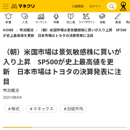
口座開設
ログイン
新着
人気
マーケット
特集
初心者
ライフデザイン
連載
著者
商
HOME
市況概況
（朝）米国市場は景気敏感株に買いが入り上昇 SP500
が史上最高値を更新 日本市場はトヨタの決算発表に注目
（朝）米国市場は景気敏感株に買いが
入り上昇 SP500が史上最高値を更
新 日本市場はトヨタの決算発表に注
目
市況概況
2021/08/04
株式
マネックス
日経平均