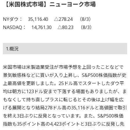
【米国株式市場】ニューヨーク市場
NYダウ： 35,116.40 △278.24 （8/3）
NASDAQ： 14,761.30 △80.23 （8/3）
1.概況
米国市場は米製造業受注が市場予想を上回ったことなどで
景気敏感株などに買いが入り上昇し、S&P500株価指数が史
上最高値を更新しました。25ドル高でスタートしたダウ平
均は朝方に123ドル安まで下落する場面もありましたが、ま
もなくして持ち直しプラスに転じるとその後は上げ幅を広
げる展開となり結局278ドル高の35,116ドルと高値圏で取引
を終え3日ぶりに反発となっています。また、S&P500株価
指数も35ポイント高の4,423ポイントと3日ぶりに反発し先