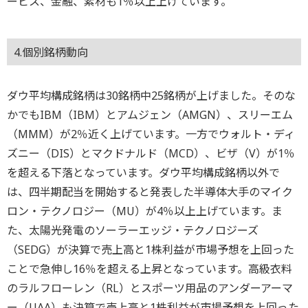
ービス、金融、素材も1％以上上げています。
4.個別銘柄動向
ダウ平均構成銘柄は30銘柄中25銘柄が上げました。そのな
かでもIBM（IBM）とアムジェン（AMGN）、スリーエム
（MMM）が2％近く上げています。一方でウォルト・ディ
ズニー（DIS）とマクドナルド（MCD）、ビザ（V）が1％
を超える下落となっています。ダウ平均構成銘柄以外で
は、四半期配当を開始すると発表した半導体大手のマイク
ロン・テクノロジー（MU）が4％以上上げています。ま
た、太陽光発電のソーラーエッジ・テクノロジーズ
（SEDG）が決算で売上高と1株利益が市場予想を上回った
ことで急伸し16％を超える上昇となっています。高級衣料
のラルフローレン（RL）とスポーツ用品のアンダーアーマ
ー（UAA）も決算で売上高と1株利益が市場予想を上回った