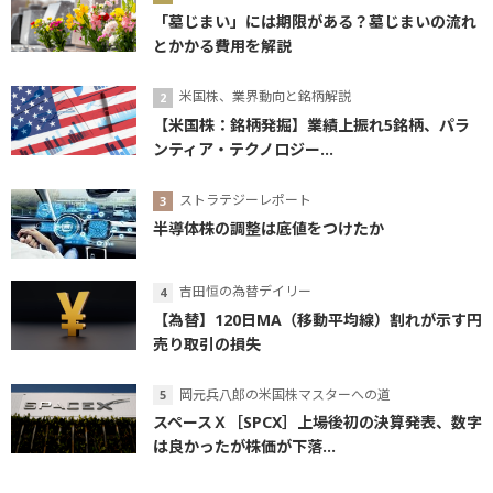
「墓じまい」には期限がある？墓じまいの流れ
とかかる費用を解説
米国株、業界動向と銘柄解説
【米国株：銘柄発掘】業績上振れ5銘柄、パラ
ンティア・テクノロジー...
ストラテジーレポート
半導体株の調整は底値をつけたか
吉田恒の為替デイリー
【為替】120日MA（移動平均線）割れが示す円
売り取引の損失
岡元兵八郎の米国株マスターへの道
スペースＸ［SPCX］上場後初の決算発表、数字
は良かったが株価が下落...