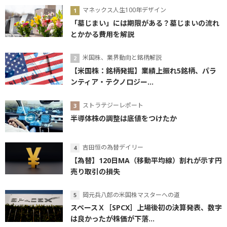
マネックス人生100年デザイン
「墓じまい」には期限がある？墓じまいの流れ
とかかる費用を解説
米国株、業界動向と銘柄解説
【米国株：銘柄発掘】業績上振れ5銘柄、パラ
ンティア・テクノロジー...
ストラテジーレポート
半導体株の調整は底値をつけたか
吉田恒の為替デイリー
【為替】120日MA（移動平均線）割れが示す円
売り取引の損失
岡元兵八郎の米国株マスターへの道
スペースＸ［SPCX］上場後初の決算発表、数字
は良かったが株価が下落...