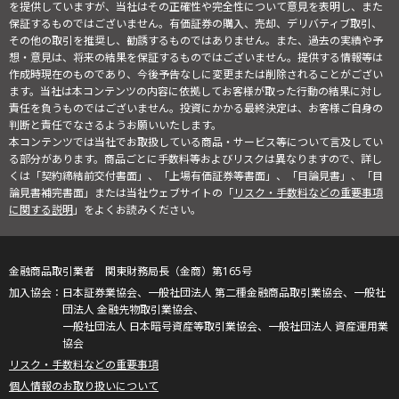
を提供していますが、当社はその正確性や完全性について意見を表明し、また
保証するものではございません。有価証券の購入、売却、デリバティブ取引、
その他の取引を推奨し、勧誘するものではありません。また、過去の実績や予
想・意見は、将来の結果を保証するものではございません。提供する情報等は
作成時現在のものであり、今後予告なしに変更または削除されることがござい
ます。当社は本コンテンツの内容に依拠してお客様が取った行動の結果に対し
責任を負うものではございません。投資にかかる最終決定は、お客様ご自身の
判断と責任でなさるようお願いいたします。
本コンテンツでは当社でお取扱している商品・サービス等について言及してい
る部分があります。商品ごとに手数料等およびリスクは異なりますので、詳し
くは「契約締結前交付書面」、「上場有価証券等書面」、「目論見書」、「目
論見書補完書面」または当社ウェブサイトの「
リスク・手数料などの重要事項
に関する説明
」をよくお読みください。
金融商品取引業者 関東財務局長（金商）第165号
日本証券業協会、一般社団法人 第二種金融商品取引業協会、一般社
団法人 金融先物取引業協会、
一般社団法人 日本暗号資産等取引業協会、一般社団法人 資産運用業
協会
リスク・手数料などの重要事項
個人情報のお取り扱いについて