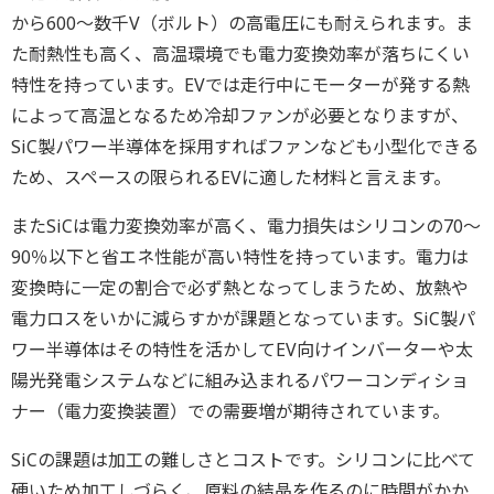
から600～数千V（ボルト）の高電圧にも耐えられます。ま
た耐熱性も高く、高温環境でも電力変換効率が落ちにくい
特性を持っています。EVでは走行中にモーターが発する熱
によって高温となるため冷却ファンが必要となりますが、
SiC製パワー半導体を採用すればファンなども小型化できる
ため、スペースの限られるEVに適した材料と言えます。
またSiCは電力変換効率が高く、電力損失はシリコンの70～
90％以下と省エネ性能が高い特性を持っています。電力は
変換時に一定の割合で必ず熱となってしまうため、放熱や
電力ロスをいかに減らすかが課題となっています。SiC製パ
ワー半導体はその特性を活かしてEV向けインバーターや太
陽光発電システムなどに組み込まれるパワーコンディショ
ナー（電力変換装置）での需要増が期待されています。
SiCの課題は加工の難しさとコストです。シリコンに比べて
硬いため加工しづらく、原料の結晶を作るのに時間がかか