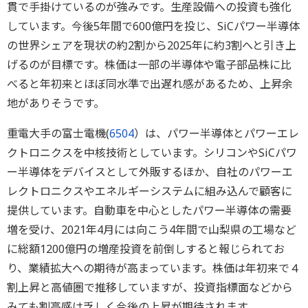
貫で手掛けているのが強みです。生産設備への投資も強化
しています。今後5年間で600億円を投じ、SiCパワー半導体
の世界シェアを現状の約2割から2025年に約3割へと引き上
げるのが目標です。株価は一部の半導体や電子部品株に比
べると年初来とほぼ同水準で出遅れ感があるため、上昇余
地がありそうです。
重電大手の富士電機(
6504
）は、パワー半導体とパワーエレ
クトロニクスを中核技術としています。シリコンやSiCパワ
ー半導体をデバイスとして外販するほか、自社のパワーエ
レクトロニクスやエネルギーシステムに組み込んで顧客に
提供しています。自動車を中心としたパワー半導体の需要
増を受け、2021年4月には向こう4年間で山梨県の工場など
に総額1200億円の増産投資を前倒しすると報じられてお
り、業績拡大への期待が高まっています。株価は年初来で４
割上昇と高値圏で推移していますが、投資指標面などから
みても割高感は乏しく今後の上昇が期待されます。