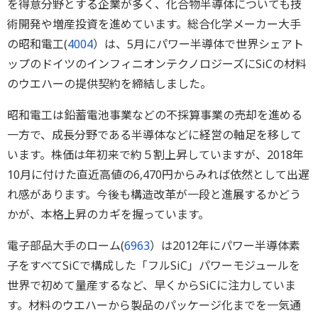
を得意分野とする企業が多く、化合物半導体についても技
術開発や増産投資を進めています。総合化学メーカー大手
の昭和電工(
4004
）は、5月にパワー半導体で世界シェアト
ップのドイツのインフィニオンテクノロジーズにSiCの材料
のウエハーの提供契約を締結しました。
昭和電工は鉛蓄電池事業などの不採算事業の売却を進める
一方で、成長分野である半導体などに経営の軸足を移して
います。株価は年初来で約５割上昇していますが、2018年
10月に付けた直近高値の6,470円からみれば依然として出遅
れ感があります。今後も構造改革が一段と進展するかどう
かが、本格上昇のカギを握っています。
電子部品大手のローム(
6963
）は2012年にパワー半導体素
子をすべてSiCで構成した「フルSiC」パワーモジュールを
世界で初めて量産するなど、早くからSiCに注力していま
す。材料のウエハーから製品のパッケージ化までを一気通