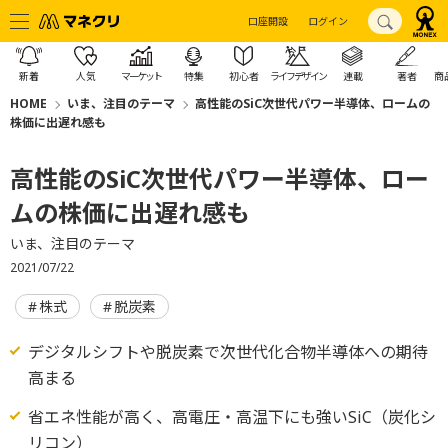
口座開設
ログイン
新着
人気
マーケット
特集
初心者
ライフデザイン
連載
著者
商
HOME
いま、注目のテーマ
高性能のSiC次世代パワー半導体、ロームの
株価に出遅れ感も
高性能のSiC次世代パワー半導体、ロー
ムの株価に出遅れ感も
いま、注目のテーマ
2021/07/22
株式
脱炭素
デジタルシフトや脱炭素で次世代化合物半導体への期待
高まる
省エネ性能が高く、高電圧・高温下にも強いSiC（炭化シ
リコン）