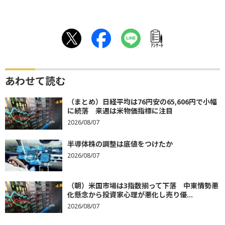
ｱﾝｹｰﾄ
あわせて読む
（まとめ）日経平均は76円安の65,606円で小幅
に続落 来週は米物価指標に注目
2026/08/07
半導体株の調整は底値をつけたか
2026/08/07
（朝）米国市場は3指数揃って下落 中東情勢悪
化懸念から投資家心理が悪化し売り優...
2026/08/07