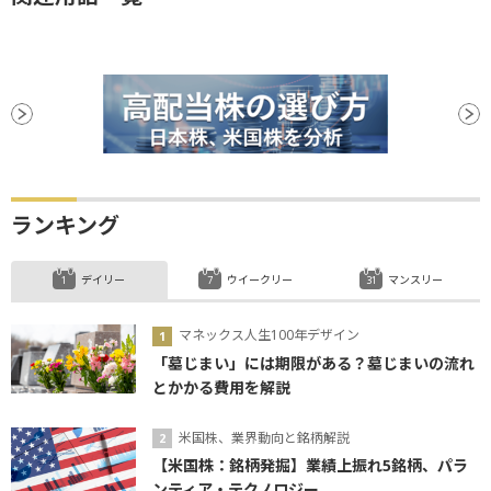
ランキング
デイリー
ウイークリー
マンスリー
マネックス人生100年デザイン
「墓じまい」には期限がある？墓じまいの流れ
とかかる費用を解説
米国株、業界動向と銘柄解説
【米国株：銘柄発掘】業績上振れ5銘柄、パラ
ンティア・テクノロジー...