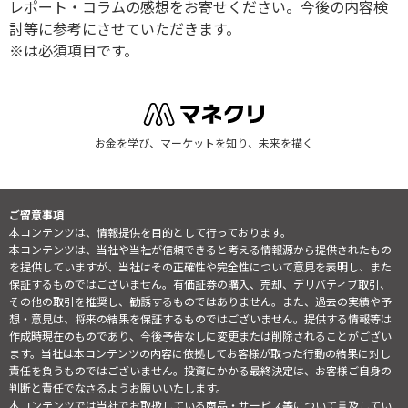
レポート・コラムの感想をお寄せください。今後の内容検
討等に参考にさせていただきます。
※は必須項目です。
お金を学び、マーケットを知り、未来を描く
ご留意事項
本コンテンツは、情報提供を目的として行っております。
本コンテンツは、当社や当社が信頼できると考える情報源から提供されたもの
を提供していますが、当社はその正確性や完全性について意見を表明し、また
保証するものではございません。有価証券の購入、売却、デリバティブ取引、
その他の取引を推奨し、勧誘するものではありません。また、過去の実績や予
想・意見は、将来の結果を保証するものではございません。提供する情報等は
作成時現在のものであり、今後予告なしに変更または削除されることがござい
ます。当社は本コンテンツの内容に依拠してお客様が取った行動の結果に対し
責任を負うものではございません。投資にかかる最終決定は、お客様ご自身の
判断と責任でなさるようお願いいたします。
本コンテンツでは当社でお取扱している商品・サービス等について言及してい