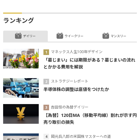
ランキング
デイリー
ウイークリー
マンスリー
マネックス人生100年デザイン
「墓じまい」には期限がある？墓じまいの流れ
とかかる費用を解説
ストラテジーレポート
半導体株の調整は底値をつけたか
吉田恒の為替デイリー
【為替】120日MA（移動平均線）割れが示す円
売り取引の損失
岡元兵八郎の米国株マスターへの道