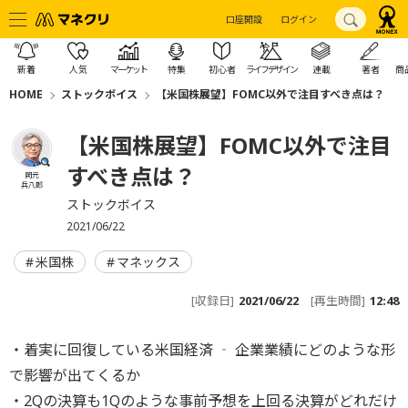
口座開設
ログイン
新着
人気
マーケット
特集
初心者
ライフデザイン
連載
著者
商
HOME
ストックボイス
【米国株展望】FOMC以外で注目すべき点は？
【米国株展望】FOMC以外で注目
すべき点は？
岡元
兵八郎
ストックボイス
2021/06/22
米国株
マネックス
[収録日]
2021/06/22
[再生時間]
12:48
・着実に回復している米国経済 ‐ 企業業績にどのような形
で影響が出てくるか
・2Qの決算も1Qのような事前予想を上回る決算がどれだけ