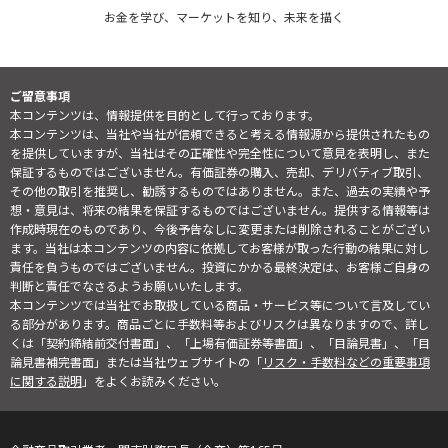
お金を学び、マーケットを知り、未来を描く
ご留意事項
本コンテンツは、情報提供を目的として行っております。
本コンテンツは、当社や当社が信頼できると考える情報源から提供されたもの
を提供していますが、当社はその正確性や完全性について意見を表明し、また
保証するものではございません。有価証券の購入、売却、デリバティブ取引、
その他の取引を推奨し、勧誘するものではありません。また、過去の実績や予
想・意見は、将来の結果を保証するものではございません。提供する情報等は
作成時現在のものであり、今後予告なしに変更または削除されることがござい
ます。当社は本コンテンツの内容に依拠してお客様が取った行動の結果に対し
責任を負うものではございません。投資にかかる最終決定は、お客様ご自身の
判断と責任でなさるようお願いいたします。
本コンテンツでは当社でお取扱している商品・サービス等について言及してい
る部分があります。商品ごとに手数料等およびリスクは異なりますので、詳し
くは「契約締結前交付書面」、「上場有価証券等書面」、「目論見書」、「目
論見書補完書面」または当社ウェブサイトの「
リスク・手数料などの重要事項
に関する説明
」をよくお読みください。