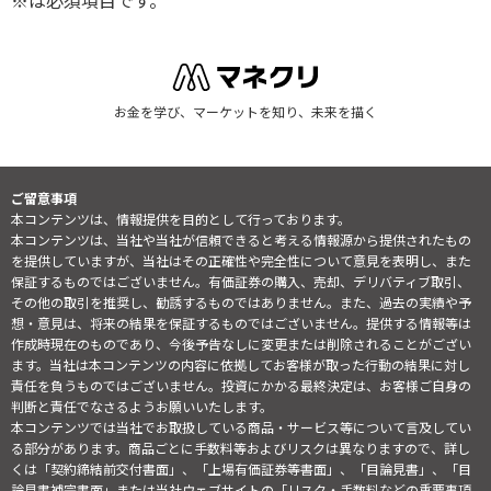
※は必須項目です。
お金を学び、マーケットを知り、未来を描く
ご留意事項
本コンテンツは、情報提供を目的として行っております。
本コンテンツは、当社や当社が信頼できると考える情報源から提供されたもの
を提供していますが、当社はその正確性や完全性について意見を表明し、また
保証するものではございません。有価証券の購入、売却、デリバティブ取引、
その他の取引を推奨し、勧誘するものではありません。また、過去の実績や予
想・意見は、将来の結果を保証するものではございません。提供する情報等は
作成時現在のものであり、今後予告なしに変更または削除されることがござい
ます。当社は本コンテンツの内容に依拠してお客様が取った行動の結果に対し
責任を負うものではございません。投資にかかる最終決定は、お客様ご自身の
判断と責任でなさるようお願いいたします。
本コンテンツでは当社でお取扱している商品・サービス等について言及してい
る部分があります。商品ごとに手数料等およびリスクは異なりますので、詳し
くは「契約締結前交付書面」、「上場有価証券等書面」、「目論見書」、「目
論見書補完書面」または当社ウェブサイトの「
リスク・手数料などの重要事項