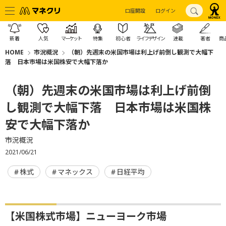
口座開設
ログイン
新着
人気
マーケット
特集
初心者
ライフデザイン
連載
著者
商
HOME
市況概況
（朝）先週末の米国市場は利上げ前倒し観測で大幅下
落 日本市場は米国株安で大幅下落か
（朝）先週末の米国市場は利上げ前倒
し観測で大幅下落 日本市場は米国株
安で大幅下落か
市況概況
2021/06/21
株式
マネックス
日経平均
【米国株式市場】ニューヨーク市場