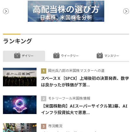
ランキング
デイリー
ウイークリー
マンスリー
岡元兵八郎の米国株マスターへの道
スペースＸ［SPCX］上場後初の決算発表、数字
は良かったが株価が下落...
モトリーフール米国株情報
【米国株動向】AIスーパーサイクル第2幕、AI
インフラ投資拡大で恩恵...
市況概況