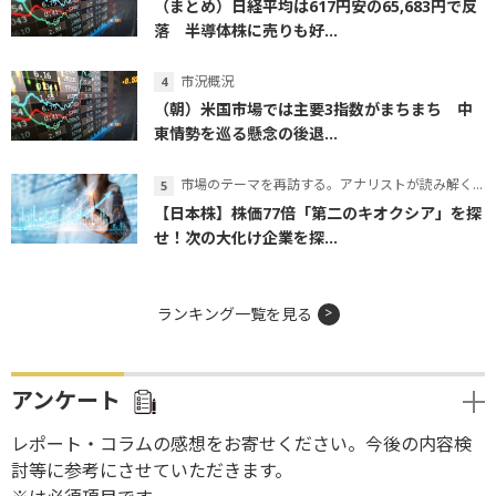
（まとめ）日経平均は617円安の65,683円で反
落 半導体株に売りも好...
市況概況
（朝）米国市場では主要3指数がまちまち 中
東情勢を巡る懸念の後退...
市場のテーマを再訪する。アナリストが読み解くテーマの本質
【日本株】株価77倍「第二のキオクシア」を探
せ！次の大化け企業を探...
ランキング一覧を見る
アンケート
レポート・コラムの感想をお寄せください。今後の内容検
討等に参考にさせていただきます。