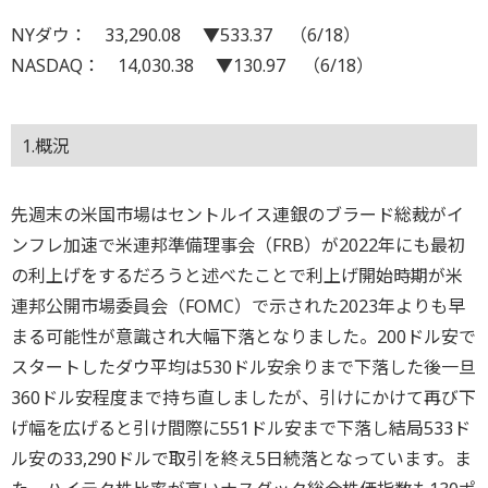
NYダウ： 33,290.08 ▼533.37 （6/18）
NASDAQ： 14,030.38 ▼130.97 （6/18）
1.概況
先週末の米国市場はセントルイス連銀のブラード総裁がイ
ンフレ加速で米連邦準備理事会（FRB）が2022年にも最初
の利上げをするだろうと述べたことで利上げ開始時期が米
連邦公開市場委員会（FOMC）で示された2023年よりも早
まる可能性が意識され大幅下落となりました。200ドル安で
スタートしたダウ平均は530ドル安余りまで下落した後一旦
360ドル安程度まで持ち直しましたが、引けにかけて再び下
げ幅を広げると引け間際に551ドル安まで下落し結局533ド
ル安の33,290ドルで取引を終え5日続落となっています。ま