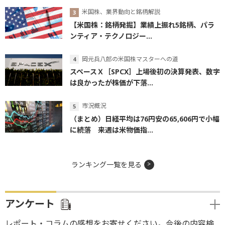
米国株、業界動向と銘柄解説
【米国株：銘柄発掘】業績上振れ5銘柄、パラ
ンティア・テクノロジー...
岡元兵八郎の米国株マスターへの道
スペースＸ［SPCX］上場後初の決算発表、数字
は良かったが株価が下落...
市況概況
（まとめ）日経平均は76円安の65,606円で小幅
に続落 来週は米物価指...
ランキング一覧を見る
アンケート
レポート・コラムの感想をお寄せください。今後の内容検