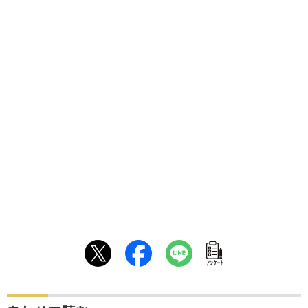
ｱﾝｹｰﾄ