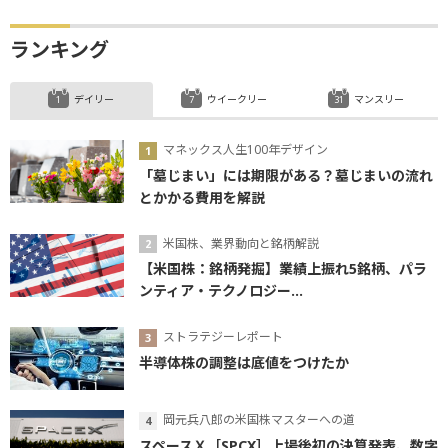
ランキング
デイリー
ウイークリー
マンスリー
マネックス人生100年デザイン
「墓じまい」には期限がある？墓じまいの流れ
とかかる費用を解説
米国株、業界動向と銘柄解説
【米国株：銘柄発掘】業績上振れ5銘柄、パラ
ンティア・テクノロジー...
ストラテジーレポート
半導体株の調整は底値をつけたか
岡元兵八郎の米国株マスターへの道
スペースＸ［SPCX］上場後初の決算発表、数字