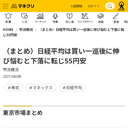
口座開設
ログイン
新着
人気
マーケット
特集
初心者
ライフデザイン
連載
著者
商
HOME
市況概況
（まとめ）日経平均は買い一巡後に伸び悩むと下落に転
じ55円安
（まとめ）日経平均は買い一巡後に伸
び悩むと下落に転じ55円安
市況概況
2021/06/08
株式
マネックス
日経平均
東京市場まとめ