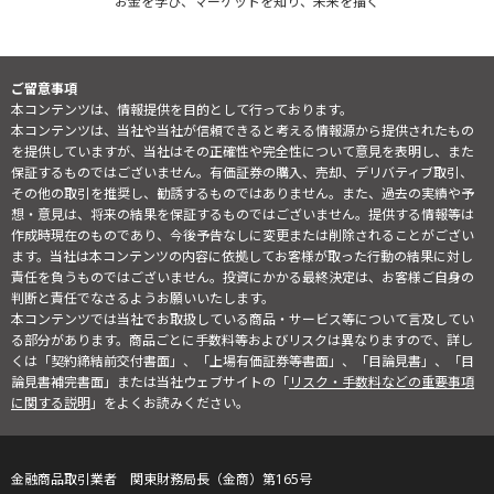
お金を学び、マーケットを知り、未来を描く
ご留意事項
本コンテンツは、情報提供を目的として行っております。
本コンテンツは、当社や当社が信頼できると考える情報源から提供されたもの
を提供していますが、当社はその正確性や完全性について意見を表明し、また
保証するものではございません。有価証券の購入、売却、デリバティブ取引、
その他の取引を推奨し、勧誘するものではありません。また、過去の実績や予
想・意見は、将来の結果を保証するものではございません。提供する情報等は
作成時現在のものであり、今後予告なしに変更または削除されることがござい
ます。当社は本コンテンツの内容に依拠してお客様が取った行動の結果に対し
責任を負うものではございません。投資にかかる最終決定は、お客様ご自身の
判断と責任でなさるようお願いいたします。
本コンテンツでは当社でお取扱している商品・サービス等について言及してい
る部分があります。商品ごとに手数料等およびリスクは異なりますので、詳し
くは「契約締結前交付書面」、「上場有価証券等書面」、「目論見書」、「目
論見書補完書面」または当社ウェブサイトの「
リスク・手数料などの重要事項
に関する説明
」をよくお読みください。
金融商品取引業者 関東財務局長（金商）第165号