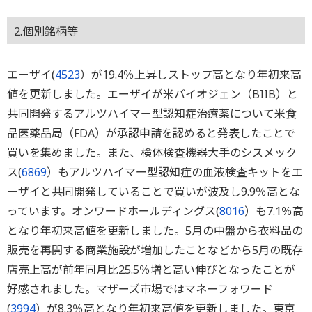
2.個別銘柄等
エーザイ(
4523
）が19.4％上昇しストップ高となり年初来高
値を更新しました。エーザイが米バイオジェン（BIIB）と
共同開発するアルツハイマー型認知症治療薬について米食
品医薬品局（FDA）が承認申請を認めると発表したことで
買いを集めました。また、検体検査機器大手のシスメック
ス(
6869
）もアルツハイマー型認知症の血液検査キットをエ
ーザイと共同開発していることで買いが波及し9.9％高とな
っています。オンワードホールディングス(
8016
）も7.1％高
となり年初来高値を更新しました。5月の中盤から衣料品の
販売を再開する商業施設が増加したことなどから5月の既存
店売上高が前年同月比25.5％増と高い伸びとなったことが
好感されました。マザーズ市場ではマネーフォワード
(
3994
）が8.3％高となり年初来高値を更新しました。東京