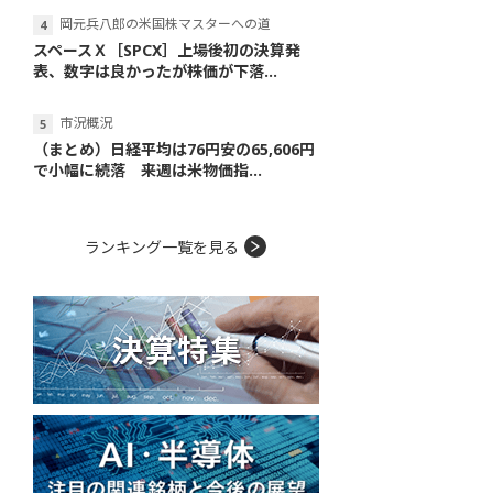
岡元兵八郎の米国株マスターへの道
スペースＸ［SPCX］上場後初の決算発
表、数字は良かったが株価が下落...
市況概況
（まとめ）日経平均は76円安の65,606円
で小幅に続落 来週は米物価指...
ランキング一覧を見る