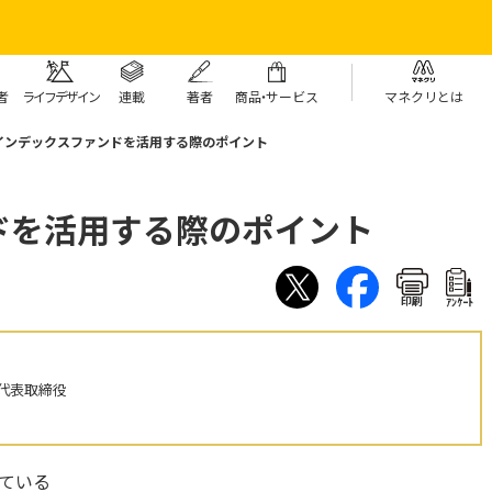
者
ライフデザイン
連載
著者
商
品・
サービス
マネクリとは
インデックスファンドを活用する際のポイント
ドを活用する際のポイント
印刷
ｱﾝｹｰﾄ
代表取締役
ている