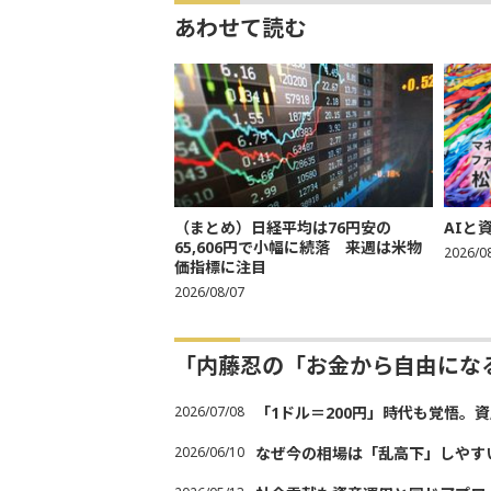
あわせて読む
（まとめ）日経平均は76円安の
AIと
65,606円で小幅に続落 来週は米物
2026/0
価指標に注目
2026/08/07
「内藤忍の「お金から自由にな
2026/07/08
「1ドル＝200円」時代も覚悟。
2026/06/10
なぜ今の相場は「乱高下」しやす