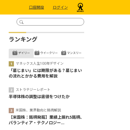
口座開設
ログイン
ランキング
デイリー
ウイークリー
マンスリー
マネックス人生100年デザイン
「墓じまい」には期限がある？墓じまい
の流れとかかる費用を解説
ストラテジーレポート
半導体株の調整は底値をつけたか
米国株、業界動向と銘柄解説
【米国株：銘柄発掘】業績上振れ5銘柄、
パランティア・テクノロジー...