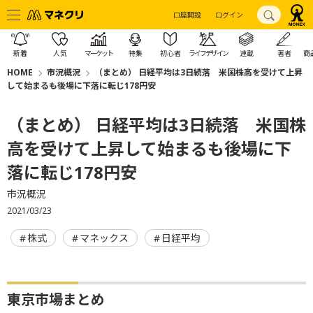
口座開設
ログイン
新着
人気
マーケット
特集
初心者
ライフデザイン
連載
著者
商
HOME
市況概況
（まとめ） 日経平均は3日続落 米国株高を受けて上昇
して始まるも後場に下落に転じ178円安
（まとめ） 日経平均は3日続落 米国株
高を受けて上昇して始まるも後場に下
落に転じ178円安
市況概況
2021/03/23
株式
マネックス
日経平均
東京市場まとめ