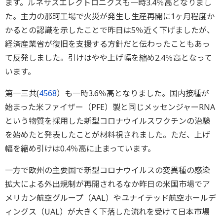
ます。ルネサスエレクトロニクスも一時3.4％高となりまし
た。主力の那珂工場で火災が発生し生産再開に1ヶ月程度か
かるとの認識を示したことで昨日は5％近く下げましたが、
経済産業省が復旧を支援する方針だと伝わったこともあっ
て反発しました。引けはやや上げ幅を縮め2.4％高となって
います。
第一三共(
4568
）も一時3.6％高となりました。国内接種が
始まった米ファイザー（PFE）製と同じメッセンジャーRNA
という物質を採用した新型コロナウイルスワクチンの治験
を始めたと発表したことが材料視されました。ただ、上げ
幅を縮め引けは0.4％高に止まっています。
一方で欧州の主要国で新型コロナウイルスの変異種の感染
拡大による外出規制が再開されるなか昨日の米国市場でア
メリカン航空グループ（AAL）やユナイテッド航空ホールデ
ィングス（UAL）が大きく下落した流れを受けて日本市場