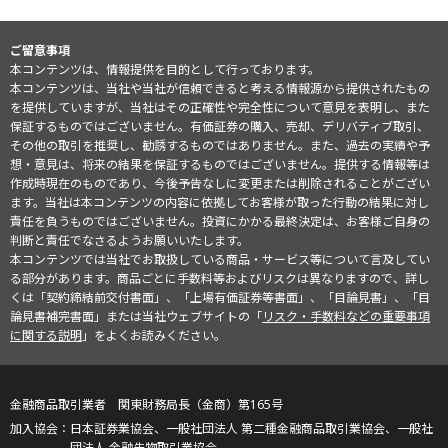
ご留意事項
本コンテンツは、情報提供を目的として行っております。
本コンテンツは、当社や当社が信頼できると考える情報源から提供されたもの
を提供していますが、当社はその正確性や完全性について意見を表明し、また
保証するものではございません。有価証券の購入、売却、デリバティブ取引、
その他の取引を推奨し、勧誘するものではありません。また、過去の実績や予
想・意見は、将来の結果を保証するものではございません。提供する情報等は
作成時現在のものであり、今後予告なしに変更または削除されることがござい
ます。当社は本コンテンツの内容に依拠してお客様が取った行動の結果に対し
責任を負うものではございません。投資にかかる最終決定は、お客様ご自身の
判断と責任でなさるようお願いいたします。
本コンテンツでは当社でお取扱している商品・サービス等について言及してい
る部分があります。商品ごとに手数料等およびリスクは異なりますので、詳し
くは「契約締結前交付書面」、「上場有価証券等書面」、「目論見書」、「目
論見書補完書面」または当社ウェブサイトの「
リスク・手数料などの重要事項
に関する説明
」をよくお読みください。
金融商品取引業者 関東財務局長（金商）第165号
日本証券業協会、一般社団法人 第二種金融商品取引業協会、一般社
団法人 金融先物取引業協会、