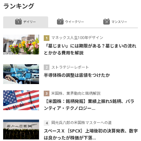
ランキング
デイリー
ウイークリー
マンスリー
マネックス人生100年デザイン
「墓じまい」には期限がある？墓じまいの流れ
とかかる費用を解説
ストラテジーレポート
半導体株の調整は底値をつけたか
米国株、業界動向と銘柄解説
【米国株：銘柄発掘】業績上振れ5銘柄、パラ
ンティア・テクノロジー...
岡元兵八郎の米国株マスターへの道
スペースＸ［SPCX］上場後初の決算発表、数字
は良かったが株価が下落...