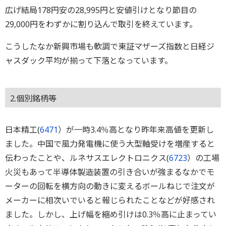
広げ結局178円安の28,995円と安値引けとなり節目の
29,000円をわずかに割り込んで取引を終えています。
こうしたなか新興市場も軟調で東証マザーズ指数と日経ジ
ャスダック平均が揃って下落となっています。
2.個別銘柄等
日本精工(
6471
）が一時3.4％高となり昨年来高値を更新し
ました。中国で風力発電機に使う大型軸受けを増産すると
伝わったことや、ルネサスエレクトロニクス(
6723
）の工場
火災もあって半導体製造装置の引き合いが強まるなかでモ
ーターの回転を横方向の動きに変えるボールねじで注文が
メーカーに相次いでいると報じられたことなどが好感され
ました。しかし、上げ幅を縮め引けは0.3％高に止まってい