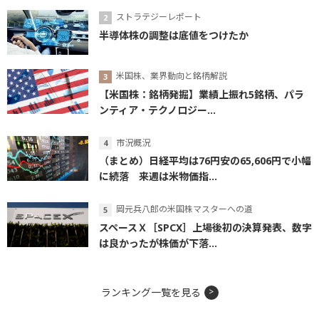
ストラテジーレポート
半導体株の調整は底値をつけたか
米国株、業界動向と銘柄解説
【米国株：銘柄発掘】業績上振れ5銘柄、パラ
ンティア・テクノロジー...
市況概況
（まとめ）日経平均は76円安の65,606円で小幅
に続落 来週は米物価指...
岡元兵八郎の米国株マスターへの道
スペースＸ［SPCX］上場後初の決算発表、数字
は良かったが株価が下落...
ランキング一覧を見る