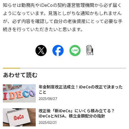
知らせは勤務先やiDeCoの契約運営管理機関から必ず届く
ようになっています。見落としがちな通知かもしれません
が、必ず内容を確認して自分の老後資産にとって必要な手
続きを行っていただきたいと思います。
ｱﾝｹｰﾄ
あわせて読む
年金制度改正法成立！iDeCoの改正で決まった
こと
2025/06/27
改正後「新iDeCo」にいくら積み立てる？
iDeCoとNISA、積立金額配分の指針
2025/02/21