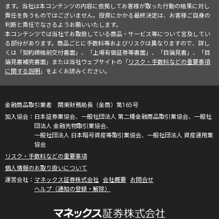
ます。当社は本コンテンツの内容に依拠してお客様が取った行動の結果に対し
責任を負うものではございません。投資にかかる最終決定は、お客様ご自身の
判断と責任でなさるようお願いいたします。
本コンテンツでは当社でお取扱している商品・サービス等について言及してい
る部分があります。商品ごとに手数料等およびリスクは異なりますので、詳し
くは「契約締結前交付書面」、「上場有価証券等書面」、「目論見書」、「目
論見書補完書面」または当社ウェブサイトの「
リスク・手数料などの重要事項
に関する説明
」をよくお読みください。
金融商品取引業者 関東財務局長（金商）第165号
日本証券業協会、一般社団法人 第二種金融商品取引業協会、一般社
団法人 金融先物取引業協会、
一般社団法人 日本暗号資産等取引業協会、一般社団法人 資産運用業
協会
リスク・手数料などの重要事項
個人情報のお取り扱いについて
マネックス証券株式会社
会社概要
お問合せ
ヘルプ（通知の登録・解除）