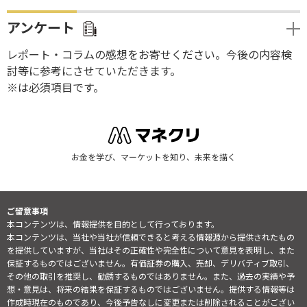
アンケート
レポート・コラムの感想をお寄せください。今後の内容検
討等に参考にさせていただきます。
※は必須項目です。
お金を学び、マーケットを知り、未来を描く
ご留意事項
本コンテンツは、情報提供を目的として行っております。
本コンテンツは、当社や当社が信頼できると考える情報源から提供されたもの
を提供していますが、当社はその正確性や完全性について意見を表明し、また
保証するものではございません。有価証券の購入、売却、デリバティブ取引、
その他の取引を推奨し、勧誘するものではありません。また、過去の実績や予
想・意見は、将来の結果を保証するものではございません。提供する情報等は
作成時現在のものであり、今後予告なしに変更または削除されることがござい