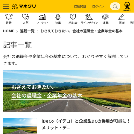
口座開設
ログイン
新着
人気
マーケット
特集
初心者
ライフデザイン
連載
著者
商
HOME
連載一覧
おさえておきたい、会社の退職金・企業年金の基本
記事一覧
会社の退職金や企業年金の基本について、わかりやすく解説してい
きます。
iDeCo（イデコ）と企業型DCの併用が可能に！
メリット・デ...