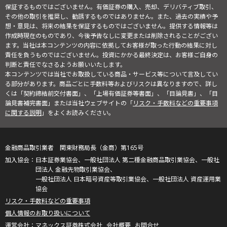
保証するものではございません。有価証券の購入、売却、デリバティブ取引、
その他の取引を推奨し、勧誘するものではありません。また、過去の実績や予
想・意見は、将来の結果を保証するものではございません。提供する情報等は
作成時現在のものであり、今後予告なしに変更または削除されることがござい
ます。当社は本コンテンツの内容に依拠してお客様が取った行動の結果に対し
責任を負うものではございません。投資にかかる最終決定は、お客様ご自身の
判断と責任でなさるようお願いいたします。
本コンテンツでは当社でお取扱している商品・サービス等について言及してい
る部分があります。商品ごとに手数料等およびリスクは異なりますので、詳し
くは「契約締結前交付書面」、「上場有価証券等書面」、「目論見書」、「目
論見書補完書面」または当社ウェブサイトの「
リスク・手数料などの重要事項
に関する説明
」をよくお読みください。
金融商品取引業者 関東財務局長（金商）第165号
日本証券業協会、一般社団法人 第二種金融商品取引業協会、一般社
団法人 金融先物取引業協会、
一般社団法人 日本暗号資産等取引業協会、一般社団法人 資産運用業
協会
リスク・手数料などの重要事項
個人情報のお取り扱いについて
マネックス証券株式会社
会社概要
お問合せ