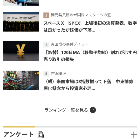
岡元兵八郎の米国株マスターへの道
スペースＸ［SPCX］上場後初の決算発表、数字
は良かったが株価が下落...
吉田恒の為替デイリー
【為替】120日MA（移動平均線）割れが示す円
売り取引の損失
市況概況
（朝）米国市場は3指数揃って下落 中東情勢
悪化懸念から投資家心理...
ランキング一覧を見る
アンケート