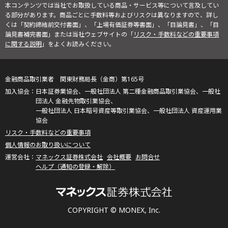
本コンテンツでは当社でお取扱している商品・サービス等について言及してい
る部分があります。商品ごとに手数料等およびリスクは異なりますので、詳し
くは「契約締結前交付書面」、「上場有価証券等書面」、「目論見書」、「目
論見書補完書面」または当社ウェブサイトの「
リスク・手数料などの重要事項
に関する説明
」をよくお読みください。
金融商品取引業者 関東財務局長（金商）第165号
日本証券業協会、一般社団法人 第二種金融商品取引業協会、一般社
団法人 金融先物取引業協会、
一般社団法人 日本暗号資産等取引業協会、一般社団法人 資産運用業
協会
リスク・手数料などの重要事項
個人情報のお取り扱いについて
マネックス証券株式会社
会社概要
お問合せ
ヘルプ（通知の登録・解除）
COPYRIGHT © MONEX, Inc.