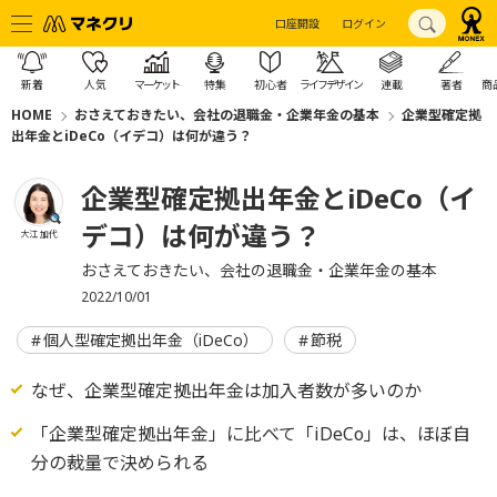
口座開設
ログイン
新着
人気
マーケット
特集
初心者
ライフデザイン
連載
著者
商
HOME
おさえておきたい、会社の退職金・企業年金の基本
企業型確定拠
出年金とiDeCo（イデコ）は何が違う？
企業型確定拠出年金とiDeCo（イ
デコ）は何が違う？
大江 加代
おさえておきたい、会社の退職金・企業年金の基本
2022/10/01
個人型確定拠出年金（iDeCo）
節税
なぜ、企業型確定拠出年金は加入者数が多いのか
「企業型確定拠出年金」に比べて「iDeCo」は、ほぼ自
分の裁量で決められる