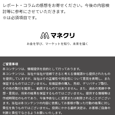
レポート・コラムの感想をお寄せください。今後の内容検
討等に参考にさせていただきます。
※は必須項目です。
お金を学び、マーケットを知り、未来を描く
ご留意事項
本コンテンツは、情報提供を目的として行っております。
本コンテンツは、当社や当社が信頼できると考える情報源から提供されたもの
を提供していますが、当社はその正確性や完全性について意見を表明し、また
保証するものではございません。有価証券の購入、売却、デリバティブ取引、
その他の取引を推奨し、勧誘するものではありません。また、過去の実績や予
想・意見は、将来の結果を保証するものではございません。提供する情報等は
作成時現在のものであり、今後予告なしに変更または削除されることがござい
ます。当社は本コンテンツの内容に依拠してお客様が取った行動の結果に対し
責任を負うものではございません。投資にかかる最終決定は、お客様ご自身の
判断と責任でなさるようお願いいたします。