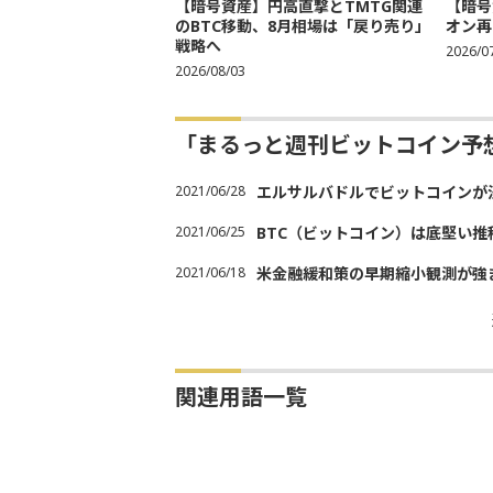
【暗号資産】円高直撃とTMTG関連
【暗号
のBTC移動、8月相場は「戻り売り」
オン再
戦略へ
2026/0
2026/08/03
「まるっと週刊ビットコイン予
2021/06/28
エルサルバドルでビットコインが
2021/06/25
BTC（ビットコイン）は底堅い
2021/06/18
米金融緩和策の早期縮小観測が強
関連用語一覧