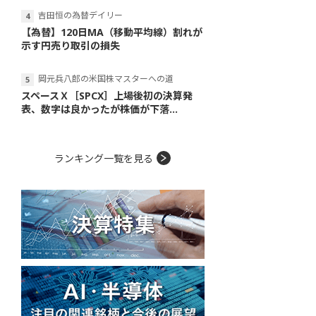
吉田恒の為替デイリー
【為替】120日MA（移動平均線）割れが
示す円売り取引の損失
岡元兵八郎の米国株マスターへの道
スペースＸ［SPCX］上場後初の決算発
表、数字は良かったが株価が下落...
ランキング一覧を見る