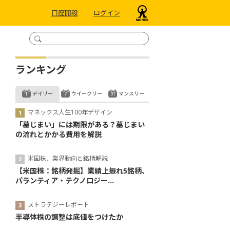
口座開設
ログイン
ランキング
デイリー
ウイークリー
マンスリー
マネックス人生100年デザイン
「墓じまい」には期限がある？墓じまい
の流れとかかる費用を解説
米国株、業界動向と銘柄解説
【米国株：銘柄発掘】業績上振れ5銘柄、
パランティア・テクノロジー...
ストラテジーレポート
半導体株の調整は底値をつけたか