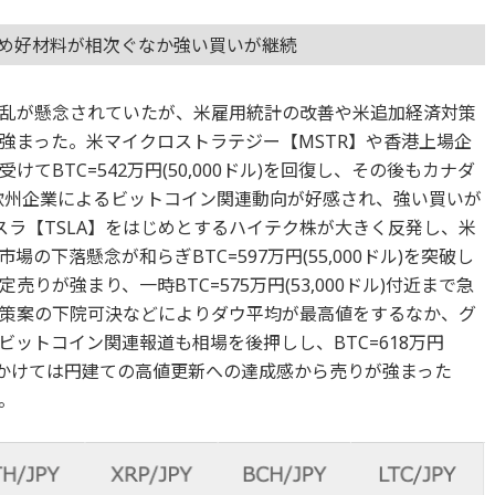
じめ好材料が相次ぐなか強い買いが継続
混乱が懸念されていたが、米雇用統計の改善や米追加経済対策
強まった。米マイクロストラテジー【MSTR】や香港上場企
てBTC=542万円(50,000ドル)を回復し、その後もカナダ
や欧州企業によるビットコイン関連動向が好感され、強い買いが
スラ【TSLA】をはじめとするハイテク株が大きく反発し、米
の下落懸念が和らぎBTC=597万円(55,000ドル)を突破し
りが強まり、一時BTC=575万円(53,000ドル)付近まで急
策案の下院可決などによりダウ平均が最高値をするなか、グ
ットコイン関連報道も相場を後押しし、BTC=618万円
週末にかけては円建ての高値更新への達成感から売りが強まった
。