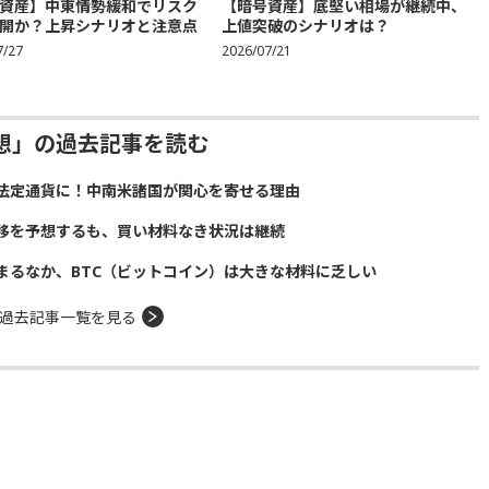
資産】中東情勢緩和でリスク
【暗号資産】底堅い相場が継続中、
開か？上昇シナリオと注意点
上値突破のシナリオは？
7/27
2026/07/21
想」の過去記事を読む
法定通貨に！中南米諸国が関心を寄せる理由
推移を予想するも、買い材料なき状況は継続
まるなか、BTC（ビットコイン）は大きな材料に乏しい
過去記事一覧を見る