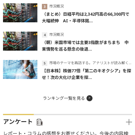
市況概況
（まとめ）日経平均は2,342円高の66,300円で
大幅続伸 AI・半導体銘...
市況概況
（朝）米国市場では主要3指数がまちまち 中
東情勢を巡る懸念の後退...
市場のテーマを再訪する。アナリストが読み解くテーマの本質
【日本株】株価77倍「第二のキオクシア」を探
せ！次の大化け企業を探...
ランキング一覧を見る
アンケート
レポート・コラムの感想をお寄せください。今後の内容検