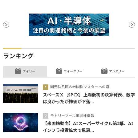
ランキング
デイリー
ウイークリー
マンスリー
岡元兵八郎の米国株マスターへの道
スペースＸ［SPCX］上場後初の決算発表、数字
は良かったが株価が下落...
モトリーフール米国株情報
【米国株動向】AIスーパーサイクル第2幕、AI
インフラ投資拡大で恩恵...