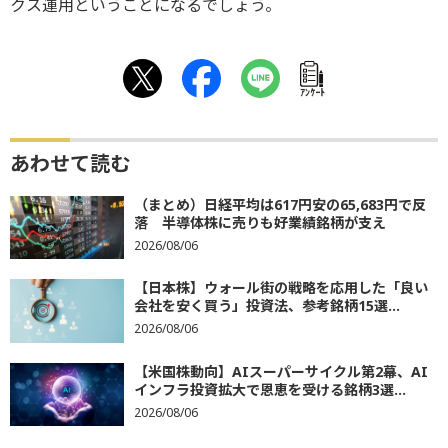
クス運用ということになるでしょう。
ｱﾝｹｰﾄ
あわせて読む
（まとめ）日経平均は617円安の65,683円で反
落 半導体株に売りも好業績銘柄が支え
2026/08/06
【日本株】ウォール街の戦略を応用した「良い
会社を安く買う」投資法、参考銘柄15選...
2026/08/06
【米国株動向】AIスーパーサイクル第2幕、AI
インフラ投資拡大で恩恵を受ける銘柄3選...
2026/08/06