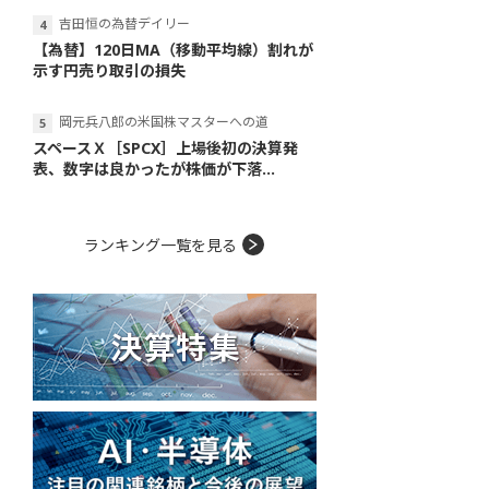
吉田恒の為替デイリー
【為替】120日MA（移動平均線）割れが
示す円売り取引の損失
岡元兵八郎の米国株マスターへの道
スペースＸ［SPCX］上場後初の決算発
表、数字は良かったが株価が下落...
ランキング一覧を見る