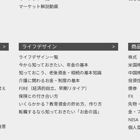
マーケット解説動画
ライフデザイン
商
ライフデザイン一覧
株式
今から知っておきたい、年金の基本
米国
知っておこう、老後資金・相続の基本知識
中国
介護に関わるお金・制度の基本
投資
考え
FIRE（経済的自立、早期リタイア）
債券
保険との付き合い方
FX
いくらかかる？教育資金の貯め方、作り方
先物
転職するなら知っておきたい「お金の話」
金・
NISA
極意
個人型