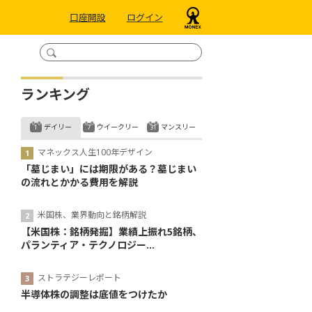
口座開設
ログイン
ランキング
デイリー
ウイークリー
マンスリー
マネックス人生100年デザイン
「墓じまい」には期限がある？墓じまい
の流れとかかる費用を解説
米国株、業界動向と銘柄解説
【米国株：銘柄発掘】業績上振れ5銘柄、
パランティア・テクノロジー...
ストラテジーレポート
半導体株の調整は底値をつけたか