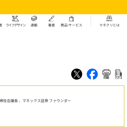
者
ライフデザイン
連載
著者
商
品・
サービス
マネクリとは
印刷
ｱﾝｹｰﾄ
締役会議長 、マネックス証券 ファウンダー