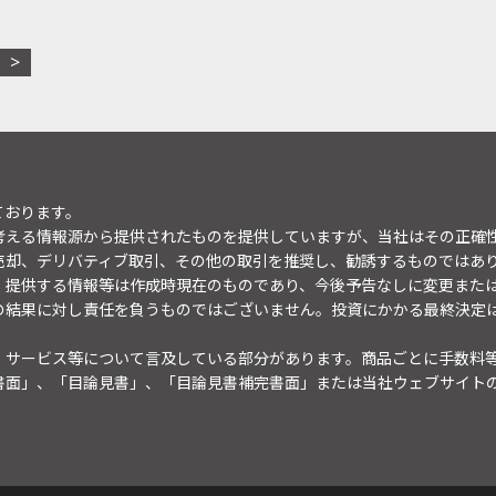
ております。
考える情報源から提供されたものを提供していますが、当社はその正確
売却、デリバティブ取引、その他の取引を推奨し、勧誘するものではあ
。提供する情報等は作成時現在のものであり、今後予告なしに変更また
の結果に対し責任を負うものではございません。投資にかかる最終決定
・サービス等について言及している部分があります。商品ごとに手数料
書面」、「目論見書」、「目論見書補完書面」または当社ウェブサイト