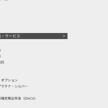
品・サービス
株
株
信託
・オプション
プラチナ・シルバー
確定拠出年金（iDeCo）