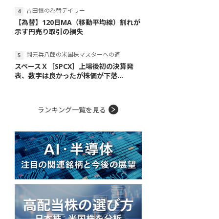
吉田恒の為替デイリー
【為替】120日MA（移動平均線）割れが
示す円売り取引の損失
岡元兵八郎の米国株マスターへの道
スペースＸ［SPCX］上場後初の決算発
表、数字は良かったが株価が下落...
ランキング一覧を見る