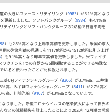
度の大きいファーストリテイリング（
9983
）が3.1％高となり
値を更新しました。ソフトバンクグループ（
9984
）も4.1％高
リテイリングとソフトバンクグループの2銘柄で日経平均を
98
）も2.8％高となり上場来高値を更新しました。米国の求人
月期の営業利益の見通しを1117億円から1512億円に引き上げ
6
）も9.1％高となり昨年来高値を更新しました。米ファイザ
ルスワクチンを1つの容器から6回採取することができる特殊な
でいると伝わったことが材料視されました。
三菱UFJフィナンシャルグループ（
8306
）が3.7％高、三井住
.8％高、みずほフィナンシャルグループ（
8411
）が2.7％高と
.0％高、川崎汽船（
9107
）が4.3％高となっています。
安となりました。新型コロナウイルスの感染拡大によって世界の
などの減損損失を計上したことにより2020年12月期の営業