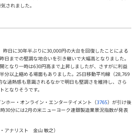
嫌気されました。
昨日に30年半ぶりに30,000円の大台を回復したことによる
昨日までの堅調な地合いを引き継いで大幅高となりました。
開となり一時は630円高まで上昇しましたが、さすがに利益
分以上縮める場面もありました。25日移動平均線（28,769
的な過熱感も意識されるなかで明日も堅調さを維持し、さら
トとなりそうです。
ガンホー・オンライン・エンターテイメント（
3765
）が引け後
2時30分には2月の米ニューヨーク連銀製造業景況指数が発表
・アナリスト 金山 敏之）