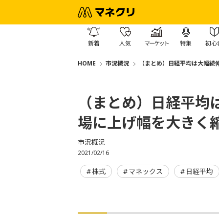
新着
人気
マーケット
特集
初心
HOME
市況概況
（まとめ）日経平均は大幅続伸
（まとめ）日経平均
場に上げ幅を大きく縮
市況概況
2021/02/16
株式
マネックス
日経平均