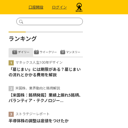
口座開設
ログイン
ランキング
デイリー
ウイークリー
マンスリー
マネックス人生100年デザイン
「墓じまい」には期限がある？墓じまい
の流れとかかる費用を解説
米国株、業界動向と銘柄解説
【米国株：銘柄発掘】業績上振れ5銘柄、
パランティア・テクノロジー...
ストラテジーレポート
半導体株の調整は底値をつけたか