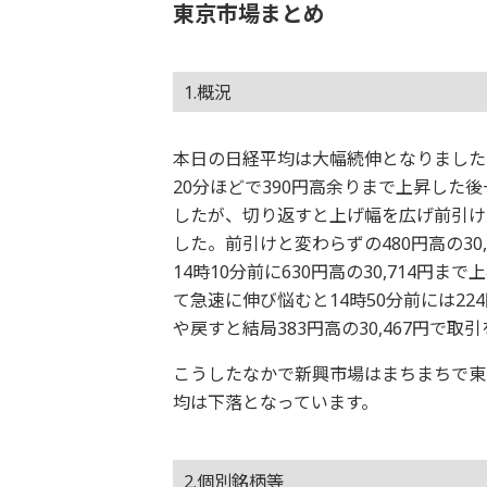
東京市場まとめ
1.概況
本日の日経平均は大幅続伸となりました。
20分ほどで390円高余りまで上昇した後
したが、切り返すと上げ幅を広げ前引け間際
した。前引けと変わらずの480円高の3
14時10分前に630円高の30,714円
て急速に伸び悩むと14時50分前には22
や戻すと結局383円高の30,467円で
こうしたなかで新興市場はまちまちで東
均は下落となっています。
2.個別銘柄等