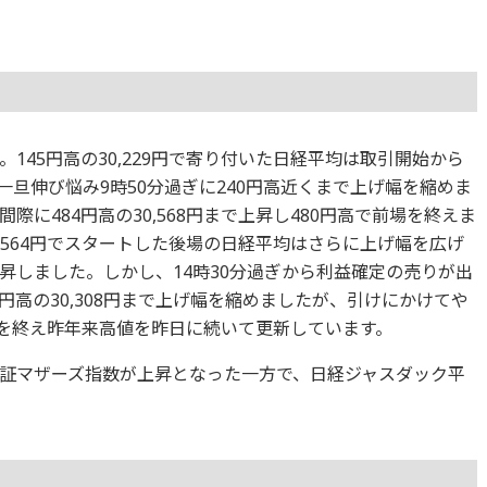
145円高の30,229円で寄り付いた日経平均は取引開始から
一旦伸び悩み9時50分過ぎに240円高近くまで上げ幅を縮めま
に484円高の30,568円まで上昇し480円高で前場を終えま
0,564円でスタートした後場の日経平均はさらに上げ幅を広げ
まで上昇しました。しかし、14時30分過ぎから利益確定の売りが出
4円高の30,308円まで上げ幅を縮めましたが、引けにかけてや
取引を終え昨年来高値を昨日に続いて更新しています。
証マザーズ指数が上昇となった一方で、日経ジャスダック平