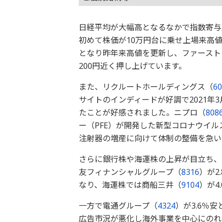
日経平均が大幅高となるなかで指数寄与
初めて株価が10万円台に乗せ上場来高
となり昨年来高値を更新し、ファースト
200円近く押し上げています。
また、リクルートホールディングス（
60
サイトのインディードが好調で2021年3
たことが好感されました。ニプロ（
808
ー（PFE）が開発した新型コロナウイ
注射器の増産に向けて体制の整備を急い
さらに銀行株や海運株の上昇が目立ち、
友フィナンシャルグループ（
8316
）が2
なり、海運株では商船三井（
9104
）が4
一方で電通グループ（
4324
）が3.6％
広告市況が悪化し海外事業を中心にのれん