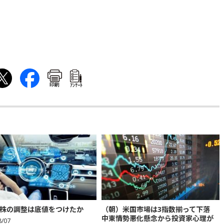
印刷
ｱﾝｹｰﾄ
株の調整は底値をつけたか
（朝）米国市場は3指数揃って下落
中東情勢悪化懸念から投資家心理が
8/07