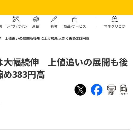
者
ライフデザイン
連載
著者
商
品・
サービス
マネクリとは
 上値追いの展開も後場に上げ幅を大きく縮め383円高
は大幅続伸 上値追いの展開も後
め383円高
印刷
ｱﾝｹｰﾄ