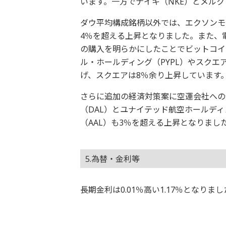
います。一方でナイキ（NKE）とメルク
ダウ平均構成銘柄以外では、エクソンモ
4％を超える上昇となりました。また、電
の購入を明らかにしたことでビットコイ
ル・ホールディング（PYPL）やスクエ
げ、スクエアは8％余り上昇しています
さらに追加の経済対策案に空運会社への
（DAL）とユナイテッド航空ホールディ
（AAL）も3％を超える上昇となりまし
5.為替・金利等
長期金利は0.01％高い1.17％となり