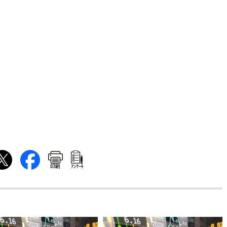
印刷
ｱﾝｹｰﾄ