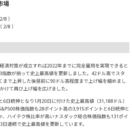
市場
/8 ）
 2/8 ）
経済対策が成立すれば2022年までに完全雇用を実現できると
3指数が揃って史上最高値を更新しました。42ドル高でスタ
近くまで上昇した後昼前に90ドル高程度まで上げ幅を縮めまし
かけて再び上げ幅を広げました。
ルと6日続伸となり1月20日に付けた史上最高値（31,188ドル）
P500株価指数も28ポイント高の3,915ポイントと6日続伸と
か、ハイテク株比率が高いナスダック総合株価指数も131ポイ
らも3日連続で史上最高値を更新しています。