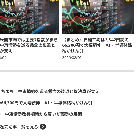
米国市場では主要3指数がまち
（まとめ）日経平均は2,342円高の
中東情勢を巡る懸念の後退と
66,300円で大幅続伸 AI・半導体銘
が支え
柄がけん引
8/06
2026/08/05
まちまち 中東情勢を巡る懸念の後退と好決算が支え
の66,300円で大幅続伸 AI・半導体銘柄がけん引
昇 中東情勢改善期待から買いが優勢の展開
過去記事一覧を見る