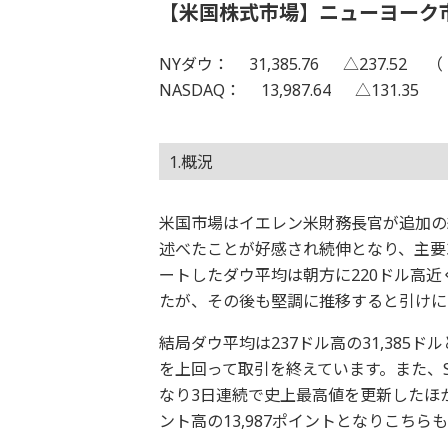
【米国株式市場】ニューヨーク
NYダウ： 31,385.76 △237.52 （ 2
NASDAQ： 13,987.64 △131.35 （
1.概況
米国市場はイエレン米財務長官が追加の
述べたことが好感され続伸となり、主要
ートしたダウ平均は朝方に220ドル高
たが、その後も堅調に推移すると引けに
結局ダウ平均は237ドル高の31,385ド
を上回って取引を終えています。また、S&
なり3日連続で史上最高値を更新したほ
ント高の13,987ポイントとなりこち