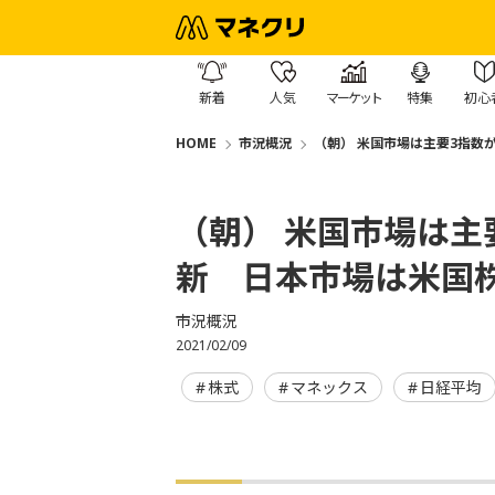
新着
人気
マーケット
特集
初心
HOME
市況概況
（朝） 米国市場は主要3指数
（朝） 米国市場は主
新 日本市場は米国
市況概況
2021/02/09
株式
マネックス
日経平均