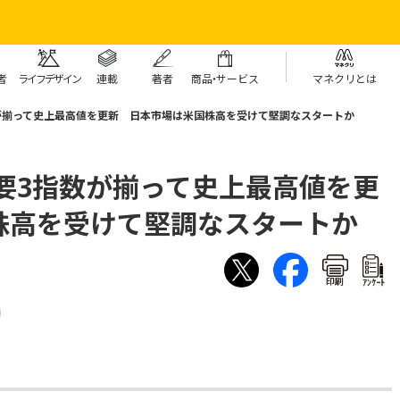
者
ライフデザイン
連載
著者
商
品・
サービス
マネクリとは
が揃って史上最高値を更新 日本市場は米国株高を受けて堅調なスタートか
要3指数が揃って史上最高値を更
株高を受けて堅調なスタートか
印刷
ｱﾝｹｰﾄ