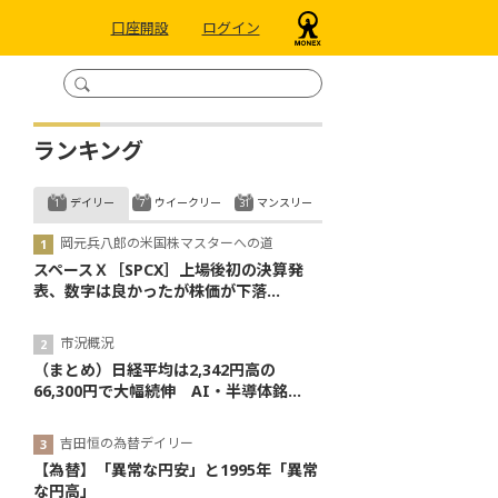
口座開設
ログイン
ランキング
デイリー
ウイークリー
マンスリー
岡元兵八郎の米国株マスターへの道
スペースＸ［SPCX］上場後初の決算発
表、数字は良かったが株価が下落...
市況概況
（まとめ）日経平均は2,342円高の
66,300円で大幅続伸 AI・半導体銘...
吉田恒の為替デイリー
【為替】「異常な円安」と1995年「異常
な円高」