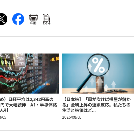
印刷
ｱﾝｹｰﾄ
め）日経平均は2,342円高の
【日本株】「風が吹けば桶屋が儲か
300円で大幅続伸 AI・半導体銘
る」金利上昇の連鎖反応。私たちの
ん引
生活と株価はど...
8/05
2026/08/05