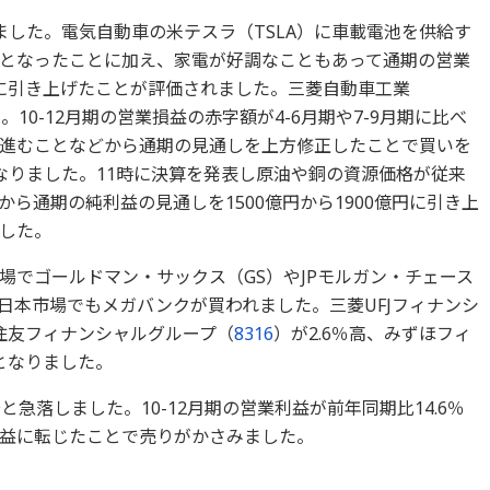
りました。電気自動車の米テスラ（TSLA）に車載電池を供給す
となったことに加え、家電が好調なこともあって通期の営業
億円に引き上げたことが評価されました。三菱自動車工業
。10-12月期の営業損益の赤字額が4-6月期や7-9月期に比べ
進むことなどから通期の見通しを上方修正したことで買いを
となりました。11時に決算を発表し原油や銅の資源価格が従来
ら通期の純利益の見通しを1500億円から1900億円に引き上
した。
場でゴールドマン・サックス（GS）やJPモルガン・チェース
日本市場でもメガバンクが買われました。三菱UFJフィナンシ
井住友フィナンシャルグループ（
8316
）が2.6％高、みずほフィ
高となりました。
安と急落しました。10-12月期の営業利益が前年同期比14.6％
ら減益に転じたことで売りがかさみました。