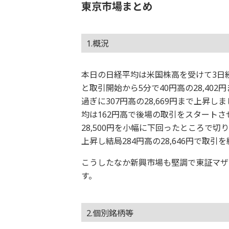
東京市場まとめ
1.概況
本日の日経平均は米国株高を受けて3日続
と取引開始から5分で40円高の28,40
過ぎに307円高の28,669円まで上昇し
均は162円高で後場の取引をスタートさ
28,500円を小幅に下回ったところで切
上昇し結局284円高の28,646円で取引
こうしたなか新興市場も堅調で東証マザ
す。
2.個別銘柄等