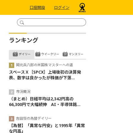
口座開設
ログイン
ランキング
デイリー
ウイークリー
マンスリー
岡元兵八郎の米国株マスターへの道
スペースＸ［SPCX］上場後初の決算発
表、数字は良かったが株価が下落...
市況概況
（まとめ）日経平均は2,342円高の
66,300円で大幅続伸 AI・半導体銘...
吉田恒の為替デイリー
【為替】「異常な円安」と1995年「異常
な円高」