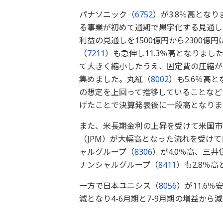
パナソニック（
6752
）が3.8％高とな
る事業が初めて通期で黒字化する見通し
利益の見通しを1500億円から2300
（
7211
）も急伸し11.3％高となりました
て大きく縮小したうえ、固定費の圧縮が
集めました。丸紅（
8002
）も5.6％高
の想定を上回って推移していることなどか
げたことで決算発表後に一段高となりま
また、米長期金利の上昇を受けて米国市
（JPM）が大幅高となった流れを受けて
ャルグループ（
8306
）が4.0％高、三
ナンシャルグループ（
8411
）も2.8％
一方で日本ユニシス（
8056
）が11.6％
減となり4-6月期と7-9月期の増益か