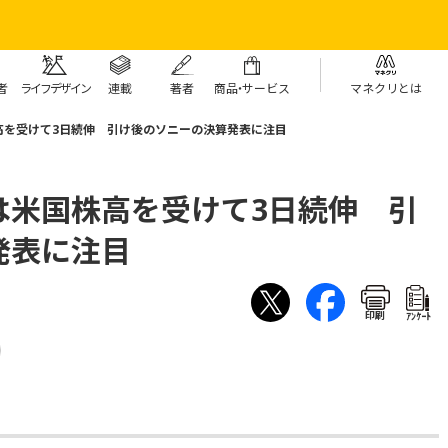
者
ライフデザイン
連載
著者
商
品・
サービス
マネクリとは
高を受けて3日続伸 引け後のソニーの決算発表に注目
は米国株高を受けて3日続伸 引
発表に注目
印刷
ｱﾝｹｰﾄ