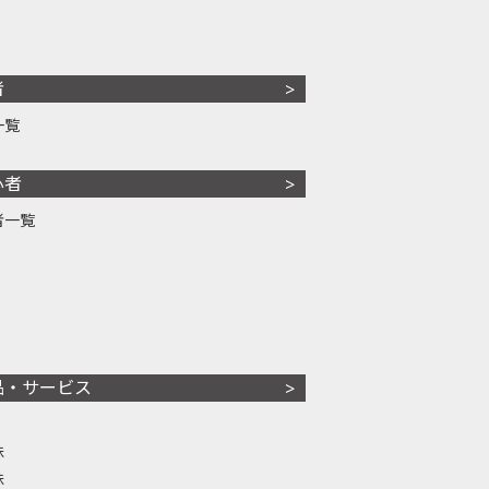
者
一覧
心者
者一覧
品・サービス
株
株