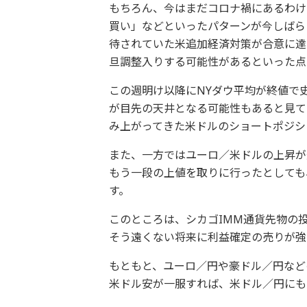
もちろん、今はまだコロナ禍にあるわけ
買い」などといったパターンが今しばら
待されていた米追加経済対策が合意に達
旦調整入りする可能性があるといった点
この週明け以降にNYダウ平均が終値で
が目先の天井となる可能性もあると見て
み上がってきた米ドルのショートポジシ
また、一方ではユーロ／米ドルの上昇が
もう一段の上値を取りに行ったとしても
す。
このところは、シカゴIMM通貨先物の
そう遠くない将来に利益確定の売りが強
もともと、ユーロ／円や豪ドル／円など
米ドル安が一服すれば、米ドル／円にも