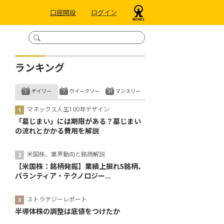
口座開設
ログイン
ランキング
デイリー
ウイークリー
マンスリー
マネックス人生100年デザイン
「墓じまい」には期限がある？墓じまい
の流れとかかる費用を解説
米国株、業界動向と銘柄解説
【米国株：銘柄発掘】業績上振れ5銘柄、
パランティア・テクノロジー...
ストラテジーレポート
半導体株の調整は底値をつけたか