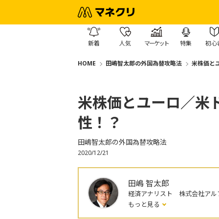
新着
人気
マーケット
特集
初心
HOME
田嶋智太郎の外国為替攻略法
米株価と
米株価とユーロ／米
性！？
田嶋智太郎の外国為替攻略法
2020/12/21
田嶋 智太郎
経済アナリスト 株式会社アル
もっと見る