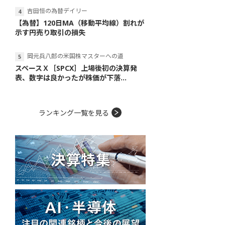
吉田恒の為替デイリー
【為替】120日MA（移動平均線）割れが
示す円売り取引の損失
岡元兵八郎の米国株マスターへの道
スペースＸ［SPCX］上場後初の決算発
表、数字は良かったが株価が下落...
ランキング一覧を見る