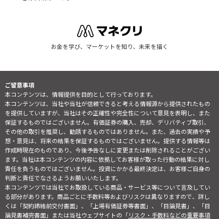
お金を学び、マーケットを知り、未来を描く
ご留意事項
本コンテンツは、情報提供を目的として行っております。
本コンテンツは、当社や当社が信頼できると考える情報源から提供されたもの
を提供していますが、当社はその正確性や完全性について意見を表明し、また
保証するものではございません。有価証券の購入、売却、デリバティブ取引、
その他の取引を推奨し、勧誘するものではありません。また、過去の実績や予
想・意見は、将来の結果を保証するものではございません。提供する情報等は
作成時現在のものであり、今後予告なしに変更または削除されることがござい
ます。当社は本コンテンツの内容に依拠してお客様が取った行動の結果に対し
責任を負うものではございません。投資にかかる最終決定は、お客様ご自身の
判断と責任でなさるようお願いいたします。
本コンテンツでは当社でお取扱している商品・サービス等について言及してい
る部分があります。商品ごとに手数料等およびリスクは異なりますので、詳し
くは「契約締結前交付書面」、「上場有価証券等書面」、「目論見書」、「目
論見書補完書面」または当社ウェブサイトの「
リスク・手数料などの重要事項