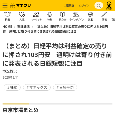
口座開設
ログイン
新着
人気
マーケット
特集
初心者
ライフデザイン
連載
著者
商
HOME
市況概況
（まとめ）日経平均は利益確定の売りに押され103円
安 週明けは寄り付き前に発表される日銀短観に注目
（まとめ）日経平均は利益確定の売り
に押され103円安 週明けは寄り付き前
に発表される日銀短観に注目
市況概況
2020/12/11
株式
マネックス
日経平均
東京市場まとめ