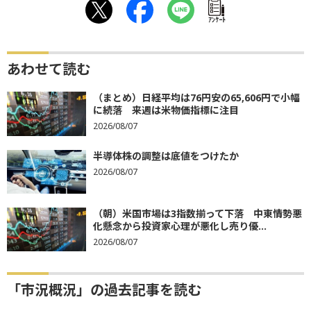
ｱﾝｹｰﾄ
あわせて読む
（まとめ）日経平均は76円安の65,606円で小幅
に続落 来週は米物価指標に注目
2026/08/07
半導体株の調整は底値をつけたか
2026/08/07
（朝）米国市場は3指数揃って下落 中東情勢悪
化懸念から投資家心理が悪化し売り優...
2026/08/07
「市況概況」の過去記事を読む