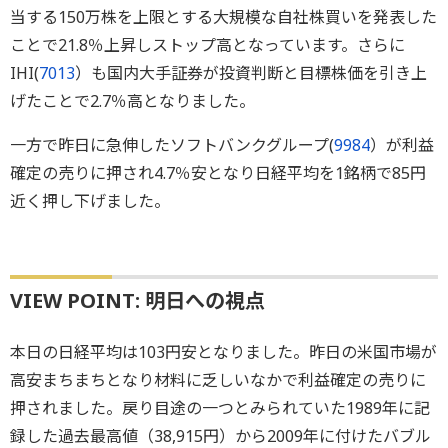
当する150万株を上限とする大規模な自社株買いを発表した
ことで21.8％上昇しストップ高となっています。さらに
IHI(
7013
）も国内大手証券が投資判断と目標株価を引き上
げたことで2.7％高となりました。
一方で昨日に急伸したソフトバンクグループ(
9984
）が利益
確定の売りに押され4.7％安となり日経平均を1銘柄で85円
近く押し下げました。
VIEW POINT: 明日への視点
本日の日経平均は103円安となりました。昨日の米国市場が
高安まちまちとなり材料に乏しいなかで利益確定の売りに
押されました。戻り目途の一つとみられていた1989年に記
録した過去最高値（38,915円）から2009年に付けたバブル