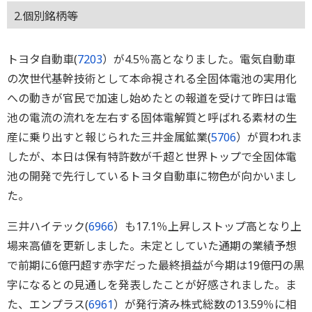
2.個別銘柄等
トヨタ自動車(
7203
）が4.5％高となりました。電気自動車
の次世代基幹技術として本命視される全固体電池の実用化
への動きが官民で加速し始めたとの報道を受けて昨日は電
池の電流の流れを左右する固体電解質と呼ばれる素材の生
産に乗り出すと報じられた三井金属鉱業(
5706
）が買われま
したが、本日は保有特許数が千超と世界トップで全固体電
池の開発で先行しているトヨタ自動車に物色が向かいまし
た。
三井ハイテック(
6966
）も17.1％上昇しストップ高となり上
場来高値を更新しました。未定としていた通期の業績予想
で前期に6億円超す赤字だった最終損益が今期は19億円の黒
字になるとの見通しを発表したことが好感されました。ま
た、エンプラス(
6961
）が発行済み株式総数の13.59％に相