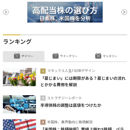
ランキング
デイリー
ウイークリー
マンスリー
マネックス人生100年デザイン
「墓じまい」には期限がある？墓じまいの流れ
とかかる費用を解説
ストラテジーレポート
半導体株の調整は底値をつけたか
米国株、業界動向と銘柄解説
【米国株：銘柄発掘】業績上振れ5銘柄、パラ