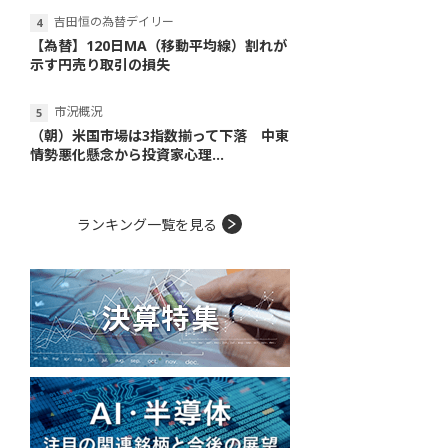
吉田恒の為替デイリー
【為替】120日MA（移動平均線）割れが
示す円売り取引の損失
市況概況
（朝）米国市場は3指数揃って下落 中東
情勢悪化懸念から投資家心理...
ランキング一覧を見る