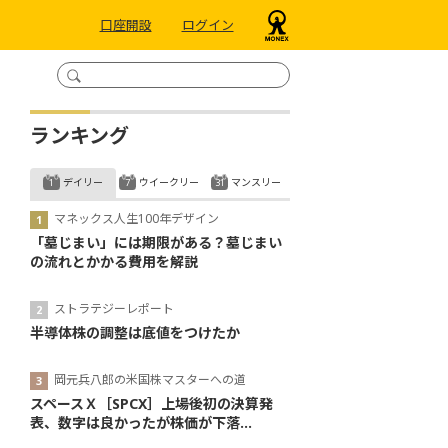
口座開設
ログイン
ランキング
デイリー
ウイークリー
マンスリー
マネックス人生100年デザイン
「墓じまい」には期限がある？墓じまい
の流れとかかる費用を解説
ストラテジーレポート
半導体株の調整は底値をつけたか
岡元兵八郎の米国株マスターへの道
スペースＸ［SPCX］上場後初の決算発
表、数字は良かったが株価が下落...