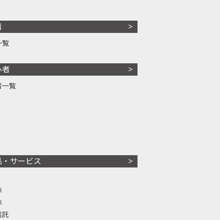
者
一覧
心者
者一覧
品・サービス
株
株
信託