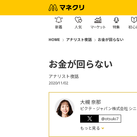
新着
人気
マーケット
特集
初心
HOME
アナリスト夜話
お金が回らない
お金が回らない
アナリスト夜話
2020/11/02
大槻 奈那
ピクテ・ジャパン株式会社 シ
@otsuki7
もっと見る