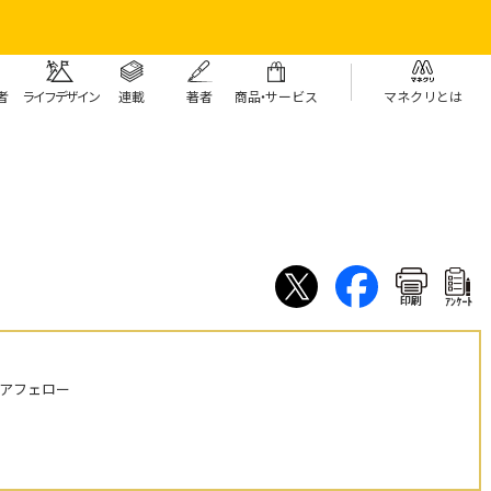
者
ライフデザイン
連載
著者
商
品・
サービス
マネクリとは
印刷
ｱﾝｹｰﾄ
ニアフェロー