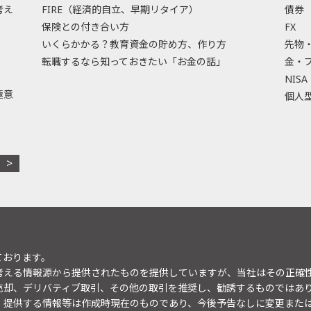
考え
FIRE（経済的自立、早期リタイア）
債券
保険との付き合い方
FX
いくらかかる？教育資金の貯め方、作り方
先物
転職するなら知っておきたい「お金の話」
金・
NISA
極意
個人型
ております。
考える情報源から提供されたものを提供していますが、当社はその正確
売却、デリバティブ取引、その他の取引を推奨し、勧誘するものではあ
。提供する情報等は作成時現在のものであり、今後予告なしに変更また