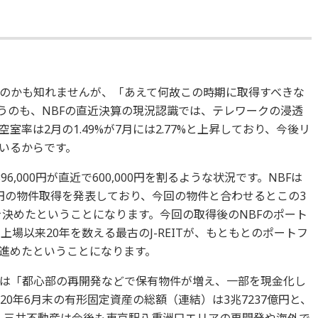
のかも知れませんが、「あえて何故この時期に取得すべきな
うのも、NBFの直近決算の現況認識では、テレワークの浸透
率は2月の1.49%が7月には2.77%と上昇しており、今後リ
いるからです。
6,000円が直近で600,000円を割るような状況です。NBFは
0億円の物件取得を発表しており、今回の物件と合わせるとこの3
を決めたということになります。今回の取得後のNBFのポート
上場以来20年を数える最古のJ-REITが、もともとのポートフ
に進めたということになります。
は「都心部の再開発などで保有物件が増え、一部を現金化し
20年6月末の有形固定資産の総額（連結）は3兆7237億円と、
す。三井不動産は今後も東京駅八重洲口エリアの再開発や海外で