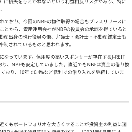
の投資主）に損失を与えかねないという利益相反リスクがあり、特に
。
れており、今回のNBFの物件取得の場合もプレスリリースに
ことから、資産運用会社がNBFの役員会の承認を得ていると
不動産出身の執行役員の他、弁護士・会計士・不動産鑑定士も
牽制されているものと思われます。
えになっています。信用度の高いスポンサーが存在するJ-REIT
り、NBFも安定していました。直近でもNBFは資金の借り換
っており、10年で0.4%など低利での借り入れを継続していま
%近くもポートフォリオを大きくすることが投資主の利益に適
BFは今回の物件取得と増資を経て、「2021年6月期には