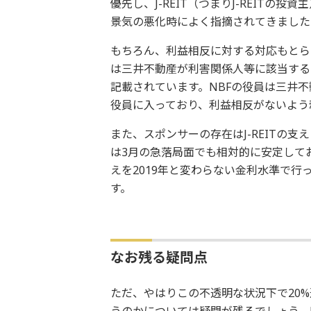
優先し、J-REIT（つまりJ-REIT
景気の悪化時によく指摘されてきました
もちろん、利益相反に対する対応もとら
は三井不動産が利害関係人等に該当する
記載されています。NBFの役員は三井
役員に入っており、利益相反がないよう
また、スポンサーの存在はJ-REITの支
は3月の急落局面でも相対的に安定してお
えを2019年と変わらない金利水準で行
す。
なお残る疑問点
ただ、やはりこの不透明な状況下で20
うのかについては疑問が残るでしょう。N