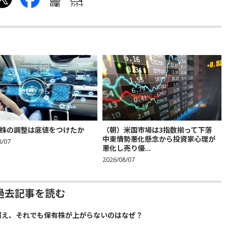
印刷
ｱﾝｹｰﾄ
株の調整は底値をつけたか
（朝）米国市場は3指数揃って下落
中東情勢悪化懸念から投資家心理が
8/07
悪化し売り優...
2026/08/07
過去記事を読む
超え、それでも保有株が上がらないのはなぜ？