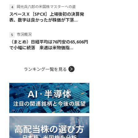
岡元兵八郎の米国株マスターへの道
スペースＸ［SPCX］上場後初の決算発
表、数字は良かったが株価が下落...
市況概況
（まとめ）日経平均は76円安の65,606円
で小幅に続落 来週は米物価指...
ランキング一覧を見る