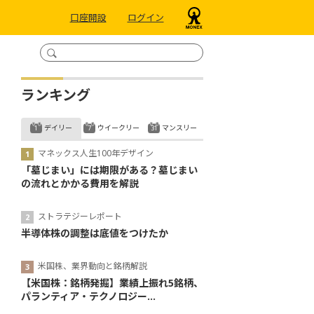
口座開設
ログイン
ランキング
デイリー
ウイークリー
マンスリー
マネックス人生100年デザイン
「墓じまい」には期限がある？墓じまい
の流れとかかる費用を解説
ストラテジーレポート
半導体株の調整は底値をつけたか
米国株、業界動向と銘柄解説
【米国株：銘柄発掘】業績上振れ5銘柄、
パランティア・テクノロジー...