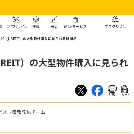
者
ライフデザイン
連載
著者
商
品・
サービス
マネクリとは
ド（J-REIT）の大型物件購入に見られる疑問点
-REIT）の大型物件購入に見られ
印刷
ｱﾝｹｰﾄ
ビスト情報発信チーム