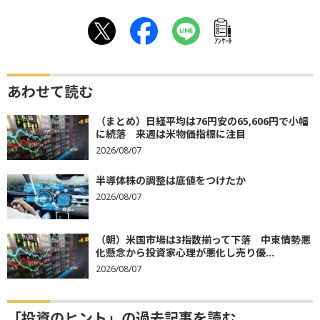
ｱﾝｹｰﾄ
あわせて読む
（まとめ）日経平均は76円安の65,606円で小幅
に続落 来週は米物価指標に注目
2026/08/07
半導体株の調整は底値をつけたか
2026/08/07
（朝）米国市場は3指数揃って下落 中東情勢悪
化懸念から投資家心理が悪化し売り優...
2026/08/07
「投資のヒント」の過去記事を読む