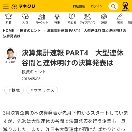
口座開設
ログイン
新着
人気
マーケット
特集
初心者
ライフデザイン
連載
著者
商
HOME
投資のヒント
決算集計速報 PART4 大型連休谷間と連休明けの
決算発表は
決算集計速報 PART4 大型連休
谷間と連休明けの決算発表は
金山 敏之
投資のヒント
2018/05/08
株式
マネックス
3月決算企業の本決算発表が先月下旬からスタートしていま
すが、先週は大型連休の谷間で決算発表を行う企業も一旦
減りました。また、昨日も大型連休が明けたばかりとあっ