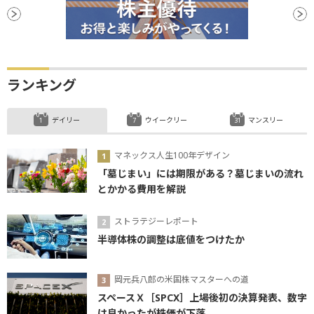
ランキング
デイリー
ウイークリー
マンスリー
マネックス人生100年デザイン
「墓じまい」には期限がある？墓じまいの流れ
とかかる費用を解説
ストラテジーレポート
半導体株の調整は底値をつけたか
岡元兵八郎の米国株マスターへの道
スペースＸ［SPCX］上場後初の決算発表、数字
は良かったが株価が下落...