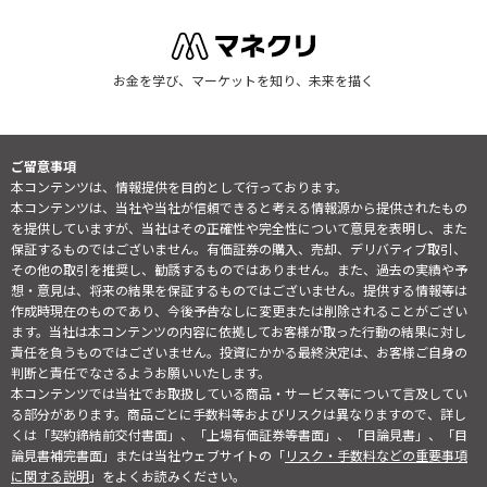
お金を学び、マーケットを知り、未来を描く
ご留意事項
本コンテンツは、情報提供を目的として行っております。
本コンテンツは、当社や当社が信頼できると考える情報源から提供されたもの
を提供していますが、当社はその正確性や完全性について意見を表明し、また
保証するものではございません。有価証券の購入、売却、デリバティブ取引、
その他の取引を推奨し、勧誘するものではありません。また、過去の実績や予
想・意見は、将来の結果を保証するものではございません。提供する情報等は
作成時現在のものであり、今後予告なしに変更または削除されることがござい
ます。当社は本コンテンツの内容に依拠してお客様が取った行動の結果に対し
責任を負うものではございません。投資にかかる最終決定は、お客様ご自身の
判断と責任でなさるようお願いいたします。
本コンテンツでは当社でお取扱している商品・サービス等について言及してい
る部分があります。商品ごとに手数料等およびリスクは異なりますので、詳し
くは「契約締結前交付書面」、「上場有価証券等書面」、「目論見書」、「目
論見書補完書面」または当社ウェブサイトの「
リスク・手数料などの重要事項
に関する説明
」をよくお読みください。