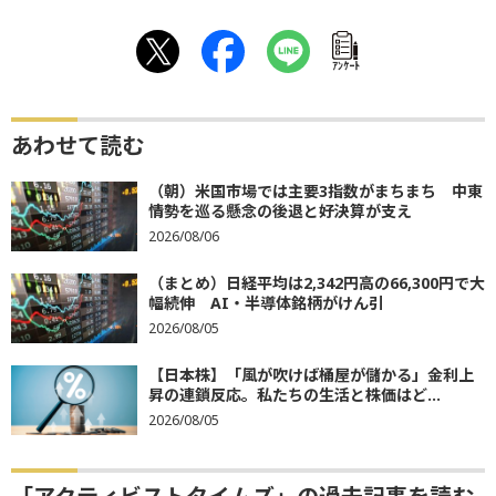
ｱﾝｹｰﾄ
あわせて読む
（朝）米国市場では主要3指数がまちまち 中東
情勢を巡る懸念の後退と好決算が支え
2026/08/06
（まとめ）日経平均は2,342円高の66,300円で大
幅続伸 AI・半導体銘柄がけん引
2026/08/05
【日本株】「風が吹けば桶屋が儲かる」金利上
昇の連鎖反応。私たちの生活と株価はど...
2026/08/05