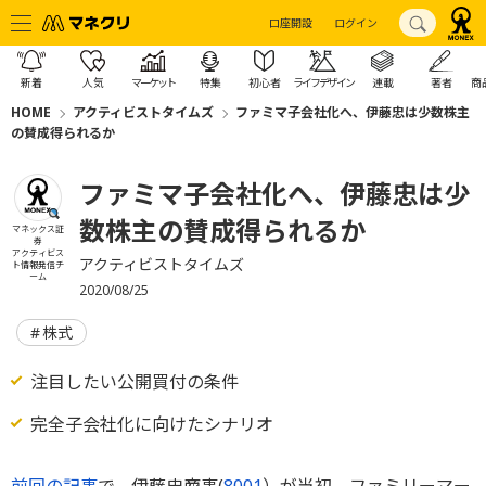
口座開設
ログイン
新着
人気
マーケット
特集
初心者
ライフデザイン
連載
著者
商
HOME
アクティビストタイムズ
ファミマ子会社化へ、伊藤忠は少数株主
の賛成得られるか
ファミマ子会社化へ、伊藤忠は少
数株主の賛成得られるか
マネックス証
券
アクティビス
アクティビストタイムズ
ト情報発信チ
ーム
2020/08/25
株式
注目したい公開買付の条件
完全子会社化に向けたシナリオ
前回の記事
で、伊藤忠商事(
8001
）が当初、ファミリーマー