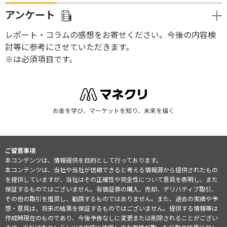
アンケート
レポート・コラムの感想をお寄せください。今後の内容検
討等に参考にさせていただきます。
※は必須項目です。
お金を学び、マーケットを知り、未来を描く
ご留意事項
本コンテンツは、情報提供を目的として行っております。
本コンテンツは、当社や当社が信頼できると考える情報源から提供されたもの
を提供していますが、当社はその正確性や完全性について意見を表明し、また
保証するものではございません。有価証券の購入、売却、デリバティブ取引、
その他の取引を推奨し、勧誘するものではありません。また、過去の実績や予
想・意見は、将来の結果を保証するものではございません。提供する情報等は
作成時現在のものであり、今後予告なしに変更または削除されることがござい