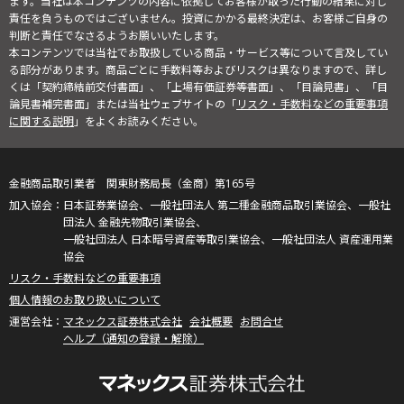
ます。当社は本コンテンツの内容に依拠してお客様が取った行動の結果に対し
責任を負うものではございません。投資にかかる最終決定は、お客様ご自身の
判断と責任でなさるようお願いいたします。
本コンテンツでは当社でお取扱している商品・サービス等について言及してい
る部分があります。商品ごとに手数料等およびリスクは異なりますので、詳し
くは「契約締結前交付書面」、「上場有価証券等書面」、「目論見書」、「目
論見書補完書面」または当社ウェブサイトの「
リスク・手数料などの重要事項
に関する説明
」をよくお読みください。
金融商品取引業者 関東財務局長（金商）第165号
日本証券業協会、一般社団法人 第二種金融商品取引業協会、一般社
団法人 金融先物取引業協会、
一般社団法人 日本暗号資産等取引業協会、一般社団法人 資産運用業
協会
リスク・手数料などの重要事項
個人情報のお取り扱いについて
マネックス証券株式会社
会社概要
お問合せ
ヘルプ（通知の登録・解除）