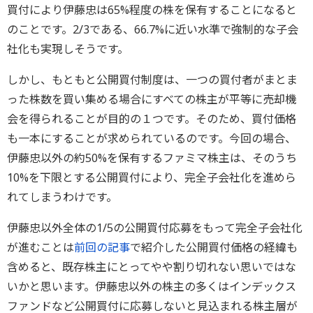
買付により伊藤忠は65%程度の株を保有することになると
のことです。2/3である、66.7%に近い水準で強制的な子会
社化も実現しそうです。
しかし、もともと公開買付制度は、一つの買付者がまとま
った株数を買い集める場合にすべての株主が平等に売却機
会を得られることが目的の１つです。そのため、買付価格
も一本にすることが求められているのです。今回の場合、
伊藤忠以外の約50%を保有するファミマ株主は、そのうち
10%を下限とする公開買付により、完全子会社化を進めら
れてしまうわけです。
伊藤忠以外全体の1/5の公開買付応募をもって完全子会社化
が進むことは
前回の記事
で紹介した公開買付価格の経緯も
含めると、既存株主にとってやや割り切れない思いではな
いかと思います。伊藤忠以外の株主の多くはインデックス
ファンドなど公開買付に応募しないと見込まれる株主層が