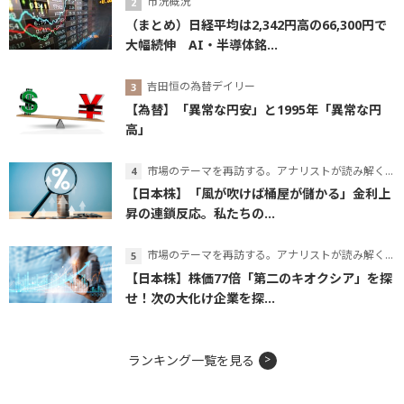
市況概況
（まとめ）日経平均は2,342円高の66,300円で
大幅続伸 AI・半導体銘...
吉田恒の為替デイリー
【為替】「異常な円安」と1995年「異常な円
高」
市場のテーマを再訪する。アナリストが読み解くテーマの本質
【日本株】「風が吹けば桶屋が儲かる」金利上
昇の連鎖反応。私たちの...
市場のテーマを再訪する。アナリストが読み解くテーマの本質
【日本株】株価77倍「第二のキオクシア」を探
せ！次の大化け企業を探...
ランキング一覧を見る