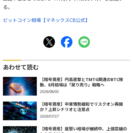
る。
ビットコイン相場【マネックスCB公式】
あわせて読む
【暗号資産】円高直撃とTMTG関連のBTC移
動、8月相場は「戻り売り」戦略へ
2026/08/03
【暗号資産】中東情勢緩和でリスクオン再開
か？上昇シナリオと注意点
2026/07/27
【暗号資産】底堅い相場が継続中、上値突破の