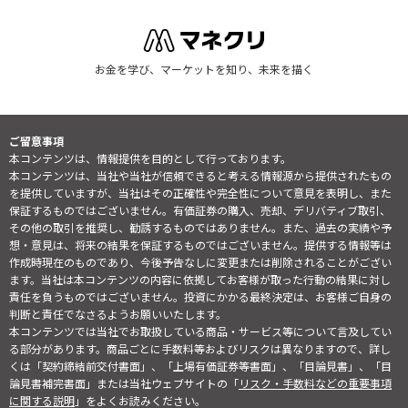
お金を学び、マーケットを知り、未来を描く
ご留意事項
本コンテンツは、情報提供を目的として行っております。
本コンテンツは、当社や当社が信頼できると考える情報源から提供されたもの
を提供していますが、当社はその正確性や完全性について意見を表明し、また
保証するものではございません。有価証券の購入、売却、デリバティブ取引、
その他の取引を推奨し、勧誘するものではありません。また、過去の実績や予
想・意見は、将来の結果を保証するものではございません。提供する情報等は
作成時現在のものであり、今後予告なしに変更または削除されることがござい
ます。当社は本コンテンツの内容に依拠してお客様が取った行動の結果に対し
責任を負うものではございません。投資にかかる最終決定は、お客様ご自身の
判断と責任でなさるようお願いいたします。
本コンテンツでは当社でお取扱している商品・サービス等について言及してい
る部分があります。商品ごとに手数料等およびリスクは異なりますので、詳し
くは「契約締結前交付書面」、「上場有価証券等書面」、「目論見書」、「目
論見書補完書面」または当社ウェブサイトの「
リスク・手数料などの重要事項
に関する説明
」をよくお読みください。