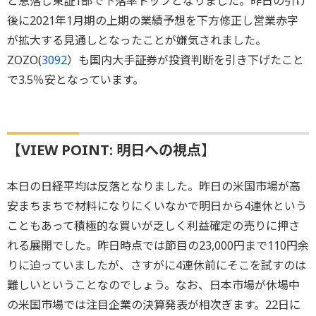
と急落し東証1部で下落率トップとなりました。昨日の引け
後に2021年1月期の上期の業績予想を下方修正し営業赤字
が拡大する見通しとなったことが嫌気されました。
ZOZO(
3092
）も国内大手証券が投資判断を引き下げたこと
で3.5％安となっています。
【VIEW POINT: 明日への視点】
本日の日経平均は反落となりました。昨日の米国市場が高
安まちまちで材料になりにくいなかで明日から4連休という
こともあって積極的な買いが乏しく利益確定の売りに押さ
れる展開でした。昨日時点では節目の23,000円まで110円余
りに迫っていましたが、さすがに4連休前にそこを試すのは
難しいということなのでしょう。なお、日本市場が休場中
の米国市場では注目企業の決算発表が相次ぎます。22日に