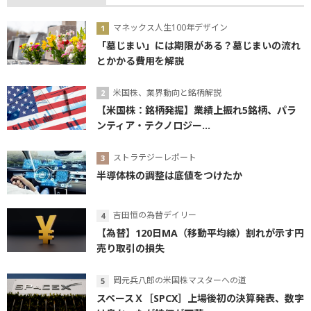
マネックス人生100年デザイン
「墓じまい」には期限がある？墓じまいの流れ
とかかる費用を解説
米国株、業界動向と銘柄解説
【米国株：銘柄発掘】業績上振れ5銘柄、パラ
ンティア・テクノロジー...
ストラテジーレポート
半導体株の調整は底値をつけたか
吉田恒の為替デイリー
【為替】120日MA（移動平均線）割れが示す円
売り取引の損失
岡元兵八郎の米国株マスターへの道
スペースＸ［SPCX］上場後初の決算発表、数字