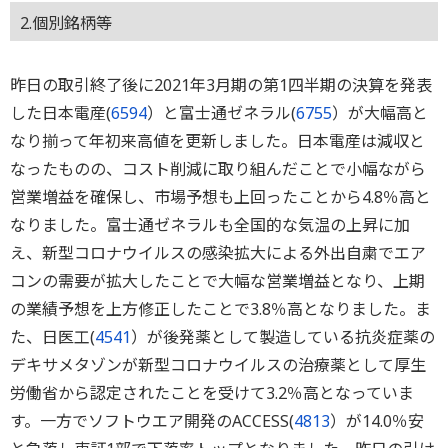
2.個別銘柄等
昨日の取引終了後に2021年3月期の第1四半期の決算を発表
した日本電産(
6594
）と富士通ゼネラル(
6755
）が大幅高と
なり揃って年初来高値を更新しました。日本電産は減収と
なったものの、コスト削減に取り組んだことで小幅ながら
営業増益を確保し、市場予想も上回ったことから4.8％高と
なりました。富士通ゼネラルも全国的な気温の上昇に加
え、新型コロナウイルスの感染拡大による外出自粛でエア
コンの需要が拡大したことで大幅な営業増益となり、上期
の業績予想を上方修正したことで3.8％高となりました。ま
た、日医工(
4541
）が後発薬として製造している抗炎症薬の
デキサメタゾンが新型コロナウイルスの治療薬として厚生
労働省から認定されたことを受けて3.2％高となっていま
す。一方でソフトウエア開発のACCESS(
4813
）が14.0％安