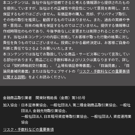
本コンテンツは、当社や当社が信頼できると考える情報源から提供されたもの
を提供していますが、当社はその正確性や完全性について意見を表明し、また
保証するものではございません。有価証券の購入、売却、デリバティブ取引、
その他の取引を推奨し、勧誘するものではありません。また、過去の実績や予
想・意見は、将来の結果を保証するものではございません。提供する情報等は
作成時現在のものであり、今後予告なしに変更または削除されることがござい
ます。当社は本コンテンツの内容に依拠してお客様が取った行動の結果に対し
責任を負うものではございません。投資にかかる最終決定は、お客様ご自身の
判断と責任でなさるようお願いいたします。
本コンテンツでは当社でお取扱している商品・サービス等について言及してい
る部分があります。商品ごとに手数料等およびリスクは異なりますので、詳し
くは「契約締結前交付書面」、「上場有価証券等書面」、「目論見書」、「目
論見書補完書面」または当社ウェブサイトの「
リスク・手数料などの重要事項
に関する説明
」をよくお読みください。
金融商品取引業者 関東財務局長（金商）第165号
日本証券業協会、一般社団法人 第二種金融商品取引業協会、一般社
団法人 金融先物取引業協会、
一般社団法人 日本暗号資産等取引業協会、一般社団法人 資産運用業
協会
リスク・手数料などの重要事項