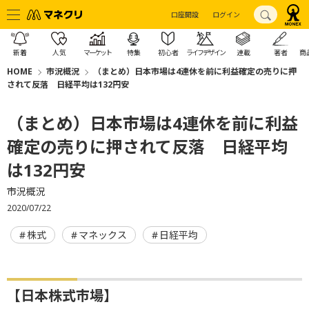
口座開設
ログイン
新着
人気
マーケット
特集
初心者
ライフデザイン
連載
著者
商
HOME
市況概況
（まとめ）日本市場は4連休を前に利益確定の売りに押
されて反落 日経平均は132円安
（まとめ）日本市場は4連休を前に利益
確定の売りに押されて反落 日経平均
は132円安
市況概況
2020/07/22
株式
マネックス
日経平均
【日本株式市場】