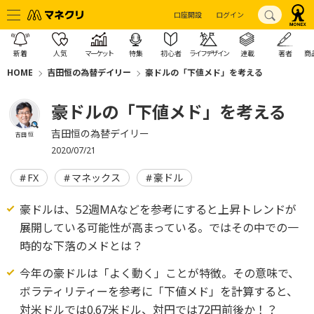
口座開設
ログイン
新着
人気
マーケット
特集
初心者
ライフデザイン
連載
著者
商
HOME
吉田恒の為替デイリー
豪ドルの「下値メド」を考える
豪ドルの「下値メド」を考える
吉田恒の為替デイリー
吉田 恒
2020/07/21
FX
マネックス
豪ドル
豪ドルは、52週MAなどを参考にすると上昇トレンドが
展開している可能性が高まっている。ではその中での一
時的な下落のメドとは？
今年の豪ドルは「よく動く」ことが特徴。その意味で、
ボラティリティーを参考に「下値メド」を計算すると、
対米ドルでは0.67米ドル、対円では72円前後か！？