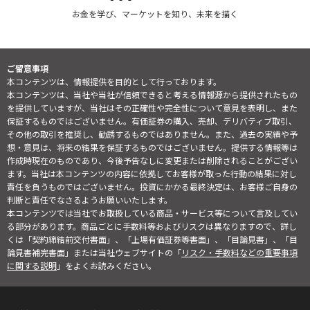
お金を学び、マーケットを知り、未来を描く
ご留意事項
本コンテンツは、情報提供を目的として行っております。
本コンテンツは、当社や当社が信頼できると考える情報源から提供されたもの
を提供していますが、当社はその正確性や完全性について意見を表明し、また
保証するものではございません。有価証券の購入、売却、デリバティブ取引、
その他の取引を推奨し、勧誘するものではありません。また、過去の実績や予
想・意見は、将来の結果を保証するものではございません。提供する情報等は
作成時現在のものであり、今後予告なしに変更または削除されることがござい
ます。当社は本コンテンツの内容に依拠してお客様が取った行動の結果に対し
責任を負うものではございません。投資にかかる最終決定は、お客様ご自身の
判断と責任でなさるようお願いいたします。
本コンテンツでは当社でお取扱している商品・サービス等について言及してい
る部分があります。商品ごとに手数料等およびリスクは異なりますので、詳し
くは「契約締結前交付書面」、「上場有価証券等書面」、「目論見書」、「目
論見書補完書面」または当社ウェブサイトの「
リスク・手数料などの重要事項
に関する説明
」をよくお読みください。