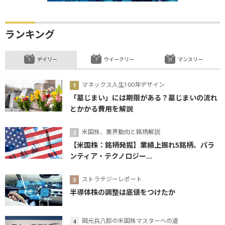
ランキング
デイリー
ウイークリー
マンスリー
マネックス人生100年デザイン
「墓じまい」には期限がある？墓じまいの流れ
とかかる費用を解説
米国株、業界動向と銘柄解説
【米国株：銘柄発掘】業績上振れ5銘柄、パラ
ンティア・テクノロジー...
ストラテジーレポート
半導体株の調整は底値をつけたか
岡元兵八郎の米国株マスターへの道