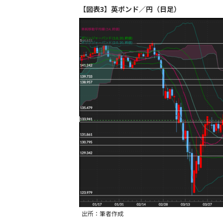
【図表3】英ポンド／円（日足）
出所：筆者作成