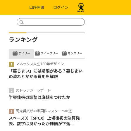
口座開設
ログイン
ランキング
デイリー
ウイークリー
マンスリー
マネックス人生100年デザイン
「墓じまい」には期限がある？墓じまい
の流れとかかる費用を解説
ストラテジーレポート
半導体株の調整は底値をつけたか
岡元兵八郎の米国株マスターへの道
スペースＸ［SPCX］上場後初の決算発
表、数字は良かったが株価が下落...