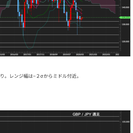
り。レンジ幅は−２σからミドル付近。