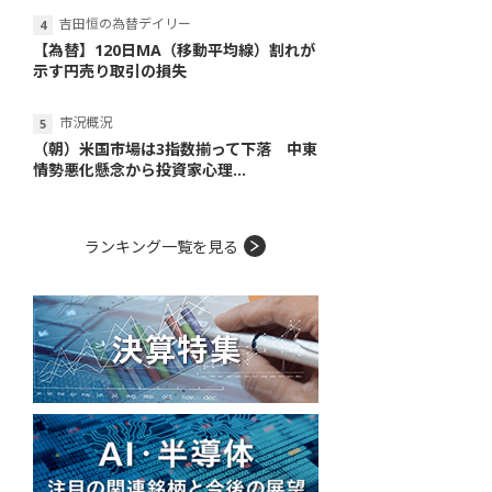
吉田恒の為替デイリー
【為替】120日MA（移動平均線）割れが
示す円売り取引の損失
市況概況
（朝）米国市場は3指数揃って下落 中東
情勢悪化懸念から投資家心理...
ランキング一覧を見る