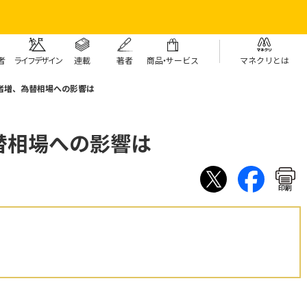
者
ライフデザイン
連載
著者
商
品・
サービス
マネクリとは
者増、為替相場への影響は
替相場への影響は
印刷