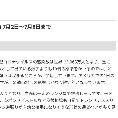
0) 7月2日〜7月8日まで
型コロナウイルスの感染数は世界で1,065万人となり、遂に
情報として出ている数字よりも10倍の感染者がいるのでは、と
勢いは収まるどころか、加速しています。アメリカでの1日の
すが、金融市場への影響はかなり限定的となっています。
レス入りとなり、当面は一定のレンジ幅で推移しそうです。米ド
、英ポンド／米ドルなど為替相場も日足でトレンドレス入り
ンジ逆張りが有効な相場になりそうな形状の通貨ペアが多く見