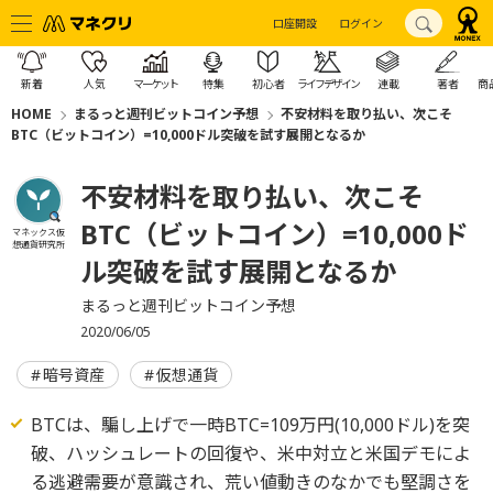
口座開設
ログイン
新着
人気
マーケット
特集
初心者
ライフデザイン
連載
著者
商
HOME
まるっと週刊ビットコイン予想
不安材料を取り払い、次こそ
BTC（ビットコイン）=10,000ドル突破を試す展開となるか
不安材料を取り払い、次こそ
BTC（ビットコイン）=10,000ド
マネックス仮
想通貨研究所
ル突破を試す展開となるか
まるっと週刊ビットコイン予想
2020/06/05
暗号資産
仮想通貨
BTCは、騙し上げで一時BTC=109万円(10,000ドル)を突
破、ハッシュレートの回復や、米中対立と米国デモによ
る逃避需要が意識され、荒い値動きのなかでも堅調さを