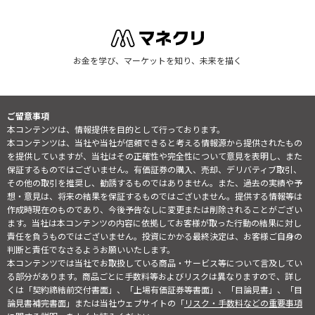
お金を学び、マーケットを知り、未来を描く
ご留意事項
本コンテンツは、情報提供を目的として行っております。
本コンテンツは、当社や当社が信頼できると考える情報源から提供されたもの
を提供していますが、当社はその正確性や完全性について意見を表明し、また
保証するものではございません。有価証券の購入、売却、デリバティブ取引、
その他の取引を推奨し、勧誘するものではありません。また、過去の実績や予
想・意見は、将来の結果を保証するものではございません。提供する情報等は
作成時現在のものであり、今後予告なしに変更または削除されることがござい
ます。当社は本コンテンツの内容に依拠してお客様が取った行動の結果に対し
責任を負うものではございません。投資にかかる最終決定は、お客様ご自身の
判断と責任でなさるようお願いいたします。
本コンテンツでは当社でお取扱している商品・サービス等について言及してい
る部分があります。商品ごとに手数料等およびリスクは異なりますので、詳し
くは「契約締結前交付書面」、「上場有価証券等書面」、「目論見書」、「目
論見書補完書面」または当社ウェブサイトの「
リスク・手数料などの重要事項