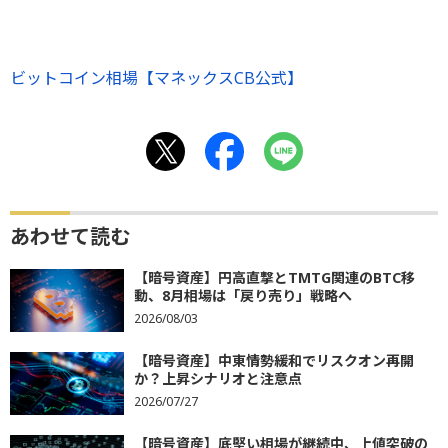
ビットコイン相場【マネックスCB公式】
あわせて読む
【暗号資産】円高直撃とTMTG関連のBTC移
動、8月相場は「戻り売り」戦略へ
2026/08/03
【暗号資産】中東情勢緩和でリスクオン再開
か？上昇シナリオと注意点
2026/07/27
【暗号資産】底堅い相場が継続中、上値突破の