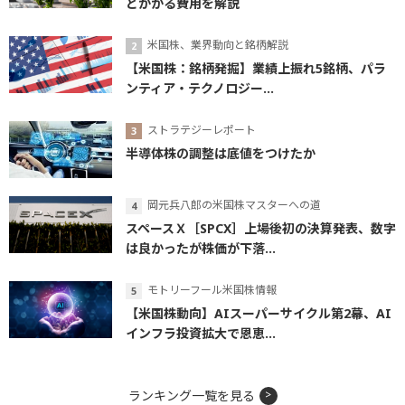
とかかる費用を解説
米国株、業界動向と銘柄解説
【米国株：銘柄発掘】業績上振れ5銘柄、パラ
ンティア・テクノロジー...
ストラテジーレポート
半導体株の調整は底値をつけたか
岡元兵八郎の米国株マスターへの道
スペースＸ［SPCX］上場後初の決算発表、数字
は良かったが株価が下落...
モトリーフール米国株情報
【米国株動向】AIスーパーサイクル第2幕、AI
インフラ投資拡大で恩恵...
ランキング一覧を見る