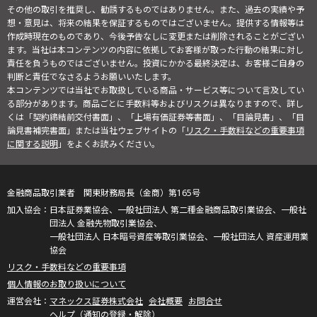
その他の取引を推奨し、勧誘するものではありません。また、過去の実績や予
想・意見は、将来の結果を保証するものではございません。提供する情報等は
作成時現在のものであり、今後予告なしに変更または削除されることがござい
ます。当社は本コンテンツの内容に依拠してお客様が取った行動の結果に対し
責任を負うものではございません。投資にかかる最終決定は、お客様ご自身の
判断と責任でなさるようお願いいたします。
本コンテンツでは当社でお取扱している商品・サービス等について言及してい
る部分があります。商品ごとに手数料等およびリスクは異なりますので、詳し
くは「契約締結前交付書面」、「上場有価証券等書面」、「目論見書」、「目
論見書補完書面」または当社ウェブサイトの「
リスク・手数料などの重要事項
に関する説明
」をよくお読みください。
金融商品取引業者 関東財務局長（金商）第165号
日本証券業協会、一般社団法人 第二種金融商品取引業協会、一般社
団法人 金融先物取引業協会、
一般社団法人 日本暗号資産等取引業協会、一般社団法人 資産運用業
協会
リスク・手数料などの重要事項
個人情報のお取り扱いについて
マネックス証券株式会社
会社概要
お問合せ
ヘルプ（通知の登録・解除）