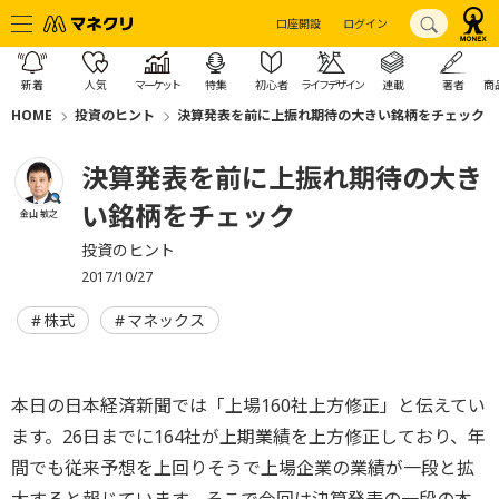
口座開設
ログイン
新着
人気
マーケット
特集
初心者
ライフデザイン
連載
著者
商
HOME
投資のヒント
決算発表を前に上振れ期待の大きい銘柄をチェック
決算発表を前に上振れ期待の大き
い銘柄をチェック
金山 敏之
投資のヒント
2017/10/27
株式
マネックス
本日の日本経済新聞では「上場160社上方修正」と伝えてい
ます。26日までに164社が上期業績を上方修正しており、年
間でも従来予想を上回りそうで上場企業の業績が一段と拡