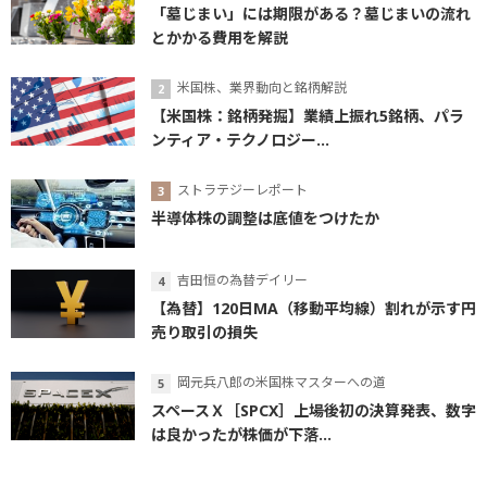
「墓じまい」には期限がある？墓じまいの流れ
とかかる費用を解説
米国株、業界動向と銘柄解説
【米国株：銘柄発掘】業績上振れ5銘柄、パラ
ンティア・テクノロジー...
ストラテジーレポート
半導体株の調整は底値をつけたか
吉田恒の為替デイリー
【為替】120日MA（移動平均線）割れが示す円
売り取引の損失
岡元兵八郎の米国株マスターへの道
スペースＸ［SPCX］上場後初の決算発表、数字
は良かったが株価が下落...