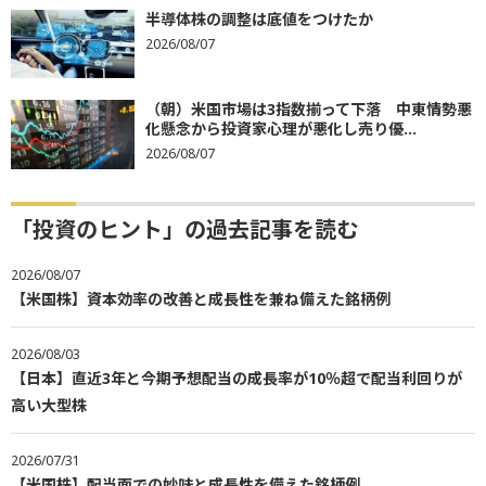
半導体株の調整は底値をつけたか
2026/08/07
（朝）米国市場は3指数揃って下落 中東情勢悪
化懸念から投資家心理が悪化し売り優...
2026/08/07
「投資のヒント」の過去記事を読む
2026/08/07
【米国株】資本効率の改善と成長性を兼ね備えた銘柄例
2026/08/03
【日本】直近3年と今期予想配当の成長率が10％超で配当利回りが
高い大型株
2026/07/31
【米国株】配当面での妙味と成長性を備えた銘柄例