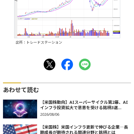
出所：トレードステーション
あわせて読む
【米国株動向】AIスーパーサイクル第2幕、AI
インフラ投資拡大で恩恵を受ける銘柄3選...
2026/08/06
【米国株】米国インフラ更新で伸びる企業―長
期成長が期待される関連分野と銘柄とは