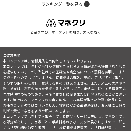
ランキング一覧を見る
お金を学び、マーケットを知り、未来を描く
ご留意事項
本コンテンツは、情報提供を目的として行っております。
本コンテンツは、当社や当社が信頼できると考える情報源から提供されたもの
を提供していますが、当社はその正確性や完全性について意見を表明し、また
保証するものではございません。有価証券の購入、売却、デリバティブ取引、
その他の取引を推奨し、勧誘するものではありません。また、過去の実績や予
想・意見は、将来の結果を保証するものではございません。提供する情報等は
作成時現在のものであり、今後予告なしに変更または削除されることがござい
ます。当社は本コンテンツの内容に依拠してお客様が取った行動の結果に対し
責任を負うものではございません。投資にかかる最終決定は、お客様ご自身の
判断と責任でなさるようお願いいたします。
本コンテンツでは当社でお取扱している商品・サービス等について言及してい
る部分があります。商品ごとに手数料等およびリスクは異なりますので、詳し
くは「契約締結前交付書面」、「上場有価証券等書面」、「目論見書」、「目