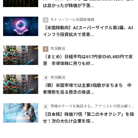
は良かったが株価が下落...
モトリーフール米国株情報
【米国株動向】AIスーパーサイクル第2幕、AI
インフラ投資拡大で恩恵...
市況概況
（まとめ）日経平均は617円安の65,683円で反
落 半導体株に売りも好...
市況概況
（朝）米国市場では主要3指数がまちまち 中
東情勢を巡る懸念の後退...
市場のテーマを再訪する。アナリストが読み解くテーマの本質
【日本株】株価77倍「第二のキオクシア」を探
せ！次の大化け企業を探...