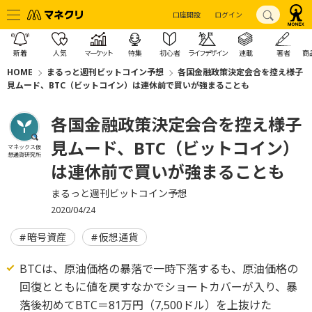
口座開設
ログイン
新着
人気
マーケット
特集
初心者
ライフデザイン
連載
著者
商
HOME
まるっと週刊ビットコイン予想
各国金融政策決定会合を控え様子
見ムード、BTC（ビットコイン）は連休前で買いが強まることも
各国金融政策決定会合を控え様子
見ムード、BTC（ビットコイン）
マネックス仮
想通貨研究所
は連休前で買いが強まることも
まるっと週刊ビットコイン予想
2020/04/24
暗号資産
仮想通貨
BTCは、原油価格の暴落で一時下落するも、原油価格の
回復とともに値を戻すなかでショートカバーが入り、暴
落後初めてBTC＝81万円（7,500ドル）を上抜けた