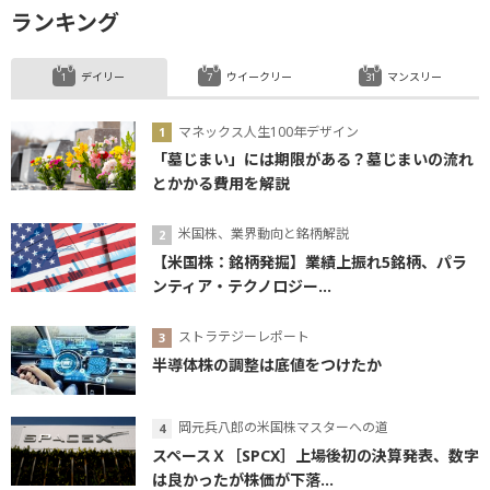
ランキング
デイリー
ウイークリー
マンスリー
マネックス人生100年デザイン
「墓じまい」には期限がある？墓じまいの流れ
とかかる費用を解説
米国株、業界動向と銘柄解説
【米国株：銘柄発掘】業績上振れ5銘柄、パラ
ンティア・テクノロジー...
ストラテジーレポート
半導体株の調整は底値をつけたか
岡元兵八郎の米国株マスターへの道
スペースＸ［SPCX］上場後初の決算発表、数字
は良かったが株価が下落...