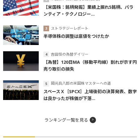
【米国株：銘柄発掘】業績上振れ5銘柄、パラ
ンティア・テクノロジー...
ストラテジーレポート
半導体株の調整は底値をつけたか
吉田恒の為替デイリー
【為替】120日MA（移動平均線）割れが示す円
売り取引の損失
岡元兵八郎の米国株マスターへの道
スペースＸ［SPCX］上場後初の決算発表、数字
は良かったが株価が下落...
ランキング一覧を見る