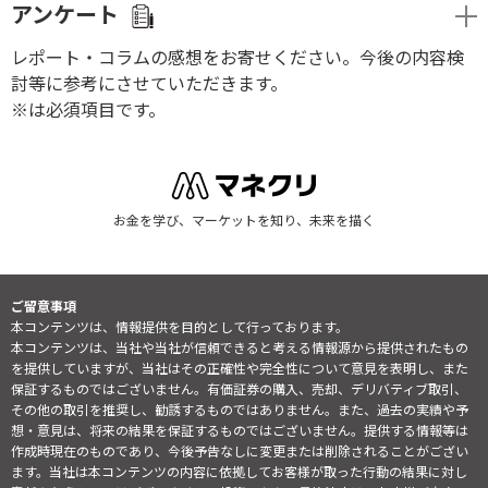
アンケート
レポート・コラムの感想をお寄せください。今後の内容検
討等に参考にさせていただきます。
※は必須項目です。
お金を学び、マーケットを知り、未来を描く
ご留意事項
本コンテンツは、情報提供を目的として行っております。
本コンテンツは、当社や当社が信頼できると考える情報源から提供されたもの
を提供していますが、当社はその正確性や完全性について意見を表明し、また
保証するものではございません。有価証券の購入、売却、デリバティブ取引、
その他の取引を推奨し、勧誘するものではありません。また、過去の実績や予
想・意見は、将来の結果を保証するものではございません。提供する情報等は
作成時現在のものであり、今後予告なしに変更または削除されることがござい
ます。当社は本コンテンツの内容に依拠してお客様が取った行動の結果に対し