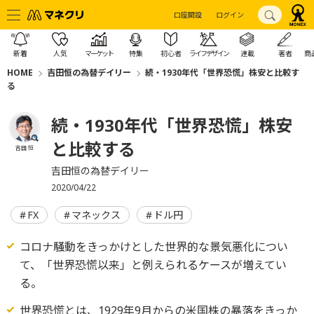
口座開設
ログイン
新着
人気
マーケット
特集
初心者
ライフデザイン
連載
著者
商
HOME
吉田恒の為替デイリー
続・1930年代「世界恐慌」株安と比較す
る
続・1930年代「世界恐慌」株安
と比較する
吉田 恒
吉田恒の為替デイリー
2020/04/22
FX
マネックス
ドル円
コロナ騒動をきっかけとした世界的な景気悪化につい
て、「世界恐慌以来」と例えられるケースが増えてい
る。
世界恐慌とは、1929年9月からの米国株の暴落をきっか