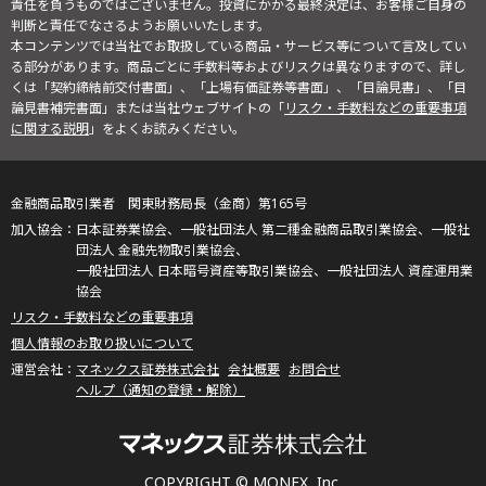
責任を負うものではございません。投資にかかる最終決定は、お客様ご自身の
判断と責任でなさるようお願いいたします。
本コンテンツでは当社でお取扱している商品・サービス等について言及してい
る部分があります。商品ごとに手数料等およびリスクは異なりますので、詳し
くは「契約締結前交付書面」、「上場有価証券等書面」、「目論見書」、「目
論見書補完書面」または当社ウェブサイトの「
リスク・手数料などの重要事項
に関する説明
」をよくお読みください。
金融商品取引業者 関東財務局長（金商）第165号
日本証券業協会、一般社団法人 第二種金融商品取引業協会、一般社
団法人 金融先物取引業協会、
一般社団法人 日本暗号資産等取引業協会、一般社団法人 資産運用業
協会
リスク・手数料などの重要事項
個人情報のお取り扱いについて
マネックス証券株式会社
会社概要
お問合せ
ヘルプ（通知の登録・解除）
COPYRIGHT © MONEX, Inc.