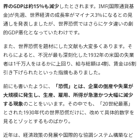
界のGDPは約15％も減少
したとされます。IMF(国際通貨基
金)が先週、世界経済の成長率がマイナス3％になるとの見
通しを発表しましたが、世界恐慌ではさらにケタ違いの劇
的GDP悪化となっていたわけです。
また、世界恐慌を題材にした文献も大変多くあります。そ
れらによると、不況が最も深刻化した1932年の米国の失業
者は1千万人をはるかに上回り、給与総額は4割、賃金は6割
引き下げられたといった指摘もありました。
前にも書いたように、
「恐慌」とは、企業の倒産や失業が
大規模に発生し、生産、雇用、所得が急激かつ大幅に減少
する現象
のことをいいます。その中でも、「20世紀最悪」
とされた1930年代の世界恐慌だけに、改めて具体的数字を
見るとゾッとするものばかり。
近年は、経済政策の発展や国際的な協調システム構築など