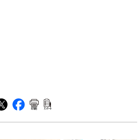
印刷
ｱﾝｹｰﾄ