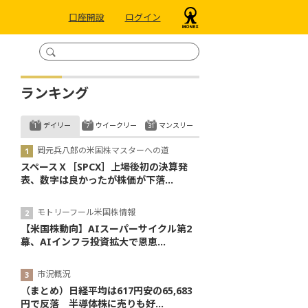
口座開設
ログイン
ランキング
デイリー
ウイークリー
マンスリー
岡元兵八郎の米国株マスターへの道
スペースＸ［SPCX］上場後初の決算発
表、数字は良かったが株価が下落...
モトリーフール米国株情報
【米国株動向】AIスーパーサイクル第2
幕、AIインフラ投資拡大で恩恵...
市況概況
（まとめ）日経平均は617円安の65,683
円で反落 半導体株に売りも好...