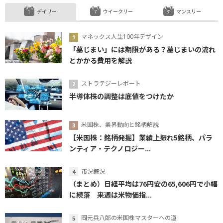
デイリー
ウイークリー
マンスリー
マネックス人生100年デザイン
「墓じまい」には期限がある？墓じまいの流れ
とかかる費用を解説
ストラテジーレポート
半導体株の調整は底値をつけたか
米国株、業界動向と銘柄解説
【米国株：銘柄発掘】業績上振れ5銘柄、パラ
ンティア・テクノロジー...
市況概況
（まとめ）日経平均は76円安の65,606円で小幅
に続落 来週は米物価指...
岡元兵八郎の米国株マスターへの道