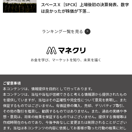
スペースＸ［SPCX］上場後初の決算発表、数字
は良かったが株価が下落...
ランキング一覧を見る
お金を学び、マーケットを知り、未来を描く
ご留意事項
本コンテンツは、情報提供を目的として行っております。
本コンテンツは、当社や当社が信頼できると考える情報源から提供されたもの
を提供していますが、当社はその正確性や完全性について意見を表明し、また
保証するものではございません。有価証券の購入、売却、デリバティブ取引、
その他の取引を推奨し、勧誘するものではありません。また、過去の実績や予
想・意見は、将来の結果を保証するものではございません。提供する情報等は
作成時現在のものであり、今後予告なしに変更または削除されることがござい
ます。当社は本コンテンツの内容に依拠してお客様が取った行動の結果に対し