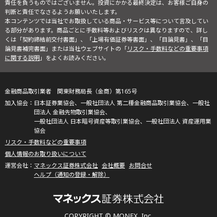
責任を負うものではございません。投資にかかる最終決定は、お客様ご自身の
判断と責任でなさるようお願いいたします。
本コンテンツでは当社でお取扱している商品・サービス等について言及してい
る部分があります。商品ごとに手数料等およびリスクは異なりますので、詳し
くは「契約締結前交付書面」、「上場有価証券等書面」、「目論見書」、「目
論見書補完書面」または当社ウェブサイトの「
リスク・手数料などの重要事項
に関する説明
」をよくお読みください。
金融商品取引業者 関東財務局長（金商）第165号
日本証券業協会、一般社団法人 第二種金融商品取引業協会、一般社
団法人 金融先物取引業協会、
一般社団法人 日本暗号資産等取引業協会、一般社団法人 資産運用業
協会
リスク・手数料などの重要事項
個人情報のお取り扱いについて
マネックス証券株式会社
会社概要
お問合せ
ヘルプ（通知の登録・解除）
COPYRIGHT © MONEX, Inc.