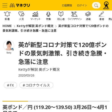
口座開設
ログイン
新着
人気
マーケット
特集
初心者
ライフデザイン
連載
著者
商
HOME
Kettyが解説 英ポンド概況
英が新型コロナ対策で120億ポンドの
景気刺激策、引き続き急騰・急落に注意
英が新型コロナ対策で120億ポン
ドの景気刺激策、引き続き急騰・
Ketty
急落に注意
Kettyが解説 英ポンド概況
2020/03/26
FX
コロナウイルス
英ポンド／円 (119.20～139.50) 3月26日〜4月1