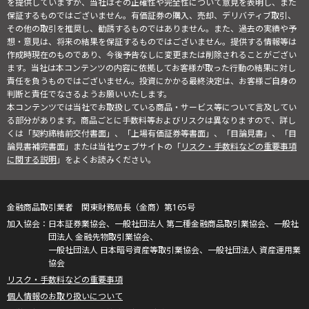
を提供していますが、当社はその正確性や完全性について意見を表明し、また
保証するものではございません。有価証券の購入、売却、デリバティブ取引、
その他の取引を推奨し、勧誘するものではありません。また、過去の実績や予
想・意見は、将来の結果を保証するものではございません。提供する情報等は
作成時現在のものであり、今後予告なしに変更または削除されることがござい
ます。当社は本コンテンツの内容に依拠してお客様が取った行動の結果に対し
責任を負うものではございません。投資にかかる最終決定は、お客様ご自身の
判断と責任でなさるようお願いいたします。
本コンテンツでは当社でお取扱している商品・サービス等について言及してい
る部分があります。商品ごとに手数料等およびリスクは異なりますので、詳し
くは「契約締結前交付書面」、「上場有価証券等書面」、「目論見書」、「目
論見書補完書面」または当社ウェブサイトの「
リスク・手数料などの重要事項
に関する説明
」をよくお読みください。
金融商品取引業者 関東財務局長（金商）第165号
日本証券業協会、一般社団法人 第二種金融商品取引業協会、一般社
団法人 金融先物取引業協会、
一般社団法人 日本暗号資産等取引業協会、一般社団法人 資産運用業
協会
リスク・手数料などの重要事項
個人情報のお取り扱いについて