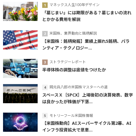
マネックス人生100年デザイン
「墓じまい」には期限がある？墓じまいの流れ
とかかる費用を解説
米国株、業界動向と銘柄解説
【米国株：銘柄発掘】業績上振れ5銘柄、パラ
ンティア・テクノロジー...
ストラテジーレポート
半導体株の調整は底値をつけたか
岡元兵八郎の米国株マスターへの道
スペースＸ［SPCX］上場後初の決算発表、数字
は良かったが株価が下落...
モトリーフール米国株情報
【米国株動向】AIスーパーサイクル第2幕、AI
インフラ投資拡大で恩恵...