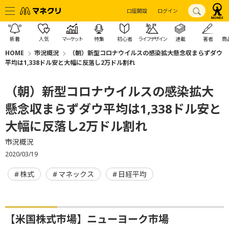
口座開設
ログイン
新着
人気
マーケット
特集
初心者
ライフデザイン
連載
著者
商
HOME
市況概況
（朝）新型コロナウイルスの感染拡大懸念収まらずダウ
平均は1,338ドル安と大幅に反落し2万ドル割れ
（朝）新型コロナウイルスの感染拡大
懸念収まらずダウ平均は1,338ドル安と
大幅に反落し2万ドル割れ
市況概況
2020/03/19
株式
マネックス
日経平均
【米国株式市場】ニューヨーク市場