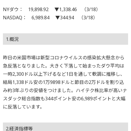
NYダウ： 19,898.92 ▼1,338.46 （3/18）
NASDAQ： 6,989.84 ▼344.94 （3/18）
1.概況
昨日の米国市場は新型コロナウイルスの感染拡大懸念から
急反落となりました。大きく下落して始まったダウ平均は
一時2,300ドル以上下げるなど1日を通して軟調に推移し、
結局1,338ドル安の1万9898ドルと節目の2万ドルを割り込
み約3年ぶりの安値をつけました。ハイテク株比率が高いナ
スダック総合指数も344ポイント安の6,989ポイントと大幅
に反落しています。
2.経済指標等