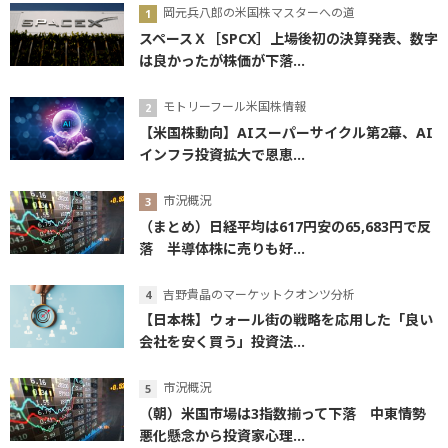
岡元兵八郎の米国株マスターへの道
スペースＸ［SPCX］上場後初の決算発表、数字
は良かったが株価が下落...
モトリーフール米国株情報
【米国株動向】AIスーパーサイクル第2幕、AI
インフラ投資拡大で恩恵...
市況概況
（まとめ）日経平均は617円安の65,683円で反
落 半導体株に売りも好...
吉野貴晶のマーケットクオンツ分析
【日本株】ウォール街の戦略を応用した「良い
会社を安く買う」投資法...
市況概況
（朝）米国市場は3指数揃って下落 中東情勢
悪化懸念から投資家心理...