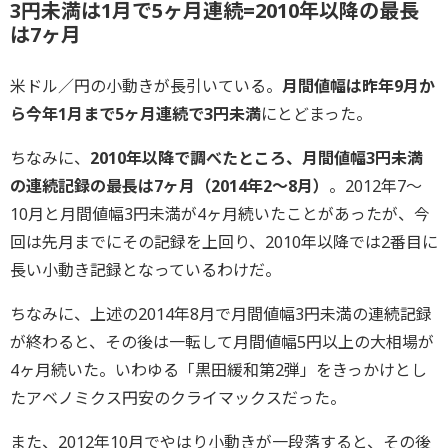
3円未満は1月で5ヶ月連続=2010年以降の最長
は7ヶ月
米ドル／円の小動きが長引いている。
月間値幅は昨年9月か
ら今年1月まで5ヶ月連続で3円未満
にとどまった。
ちなみに、
2010年以降で調べたところ、月間値幅3円未満
の連続記録の最長は7ヶ月（2014年2～8月）
。2012年7～
10月と月間値幅3円未満が4ヶ月続いたことがあったが、今
回は先月までにその記録を上回り、2010年以降では2番目に
長い小動き記録となっているわけだ。
ちなみに、上述の2014年8月で月間値幅3円未満の連続記録
が終わると、その後は一転して月間値幅5円以上の大相場が
4ヶ月続いた。いわゆる「黒田緩和第2弾」をきっかけとし
たアベノミクス円安のクライマックスだった。
また、2012年10月でやはり小動きが一段落すると、その後