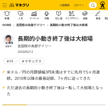
口座開設
ログイン
新着
人気
マーケット
特集
初心者
ライフデザイン
連載
著者
商
HOME
吉田恒の為替デイリー
長期的小動き終了後は大相場
長期的小動き終了後は大相場
吉田恒の為替デイリー
吉田 恒
2020/02/12
FX
マネックス
米ドル／円の月間値幅3円未満はすでに先月で5ヶ月連
続。2010年以降の最長記録、7ヶ月に迫ってきた
ただ過去の長期的小動き終了後は一転して大相場となっ
た