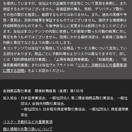
を提供していますが、当社はその正確性や完全性について意見を表明し、また
保証するものではございません。有価証券の購入、売却、デリバティブ取引、
その他の取引を推奨し、勧誘するものではありません。また、過去の実績や予
想・意見は、将来の結果を保証するものではございません。提供する情報等は
作成時現在のものであり、今後予告なしに変更または削除されることがござい
ます。当社は本コンテンツの内容に依拠してお客様が取った行動の結果に対し
責任を負うものではございません。投資にかかる最終決定は、お客様ご自身の
判断と責任でなさるようお願いいたします。
本コンテンツでは当社でお取扱している商品・サービス等について言及してい
る部分があります。商品ごとに手数料等およびリスクは異なりますので、詳し
くは「契約締結前交付書面」、「上場有価証券等書面」、「目論見書」、「目
論見書補完書面」または当社ウェブサイトの「
リスク・手数料などの重要事項
に関する説明
」をよくお読みください。
金融商品取引業者 関東財務局長（金商）第165号
日本証券業協会、一般社団法人 第二種金融商品取引業協会、一般社
団法人 金融先物取引業協会、
一般社団法人 日本暗号資産等取引業協会、一般社団法人 資産運用業
協会
リスク・手数料などの重要事項
個人情報のお取り扱いについて