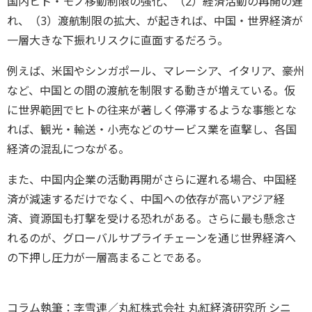
国内ヒト・モノ移動制限の強化、（2）経済活動の再開の遅
れ、（3）渡航制限の拡大、が起きれば、中国・世界経済が
一層大きな下振れリスクに直面するだろう。
例えば、米国やシンガポール、マレーシア、イタリア、豪州
など、中国との間の渡航を制限する動きが増えている。仮
に世界範囲でヒトの往来が著しく停滞するような事態とな
れば、観光・輸送・小売などのサービス業を直撃し、各国
経済の混乱につながる。
また、中国内企業の活動再開がさらに遅れる場合、中国経
済が減速するだけでなく、中国への依存が高いアジア経
済、資源国も打撃を受ける恐れがある。さらに最も懸念さ
れるのが、グローバルサプライチェーンを通じ世界経済へ
の下押し圧力が一層高まることである。
コラム執筆：李雪連／丸紅株式会社 丸紅経済研究所 シニ